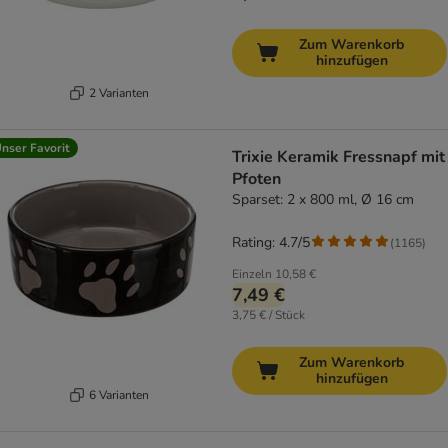
Zum Warenkorb
hinzufügen
2 Varianten
nser Favorit
Trixie Keramik Fressnapf mit
Pfoten
Sparset: 2 x 800 ml, Ø 16 cm
Rating: 4.7/5
(
1165
)
Einzeln
10,58 €
7,49 €
3,75 € / Stück
Zum Warenkorb
hinzufügen
6 Varianten