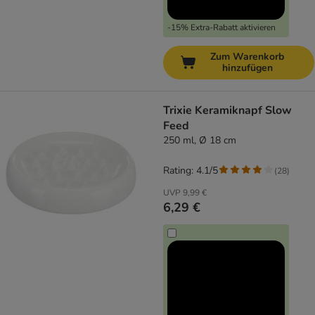
-15% Extra-Rabatt aktivieren
Zum Warenkorb
hinzufügen
Trixie Keramiknapf Slow
Feed
250 ml, Ø 18 cm
Rating: 4.1/5
(
28
)
UVP
9,99 €
6,29 €