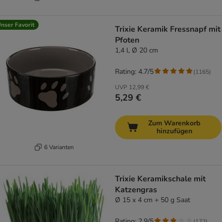
nser Favorit
Trixie Keramik Fressnapf mit
Pfoten
1,4 l, Ø 20 cm
Rating: 4.7/5
(
1165
)
UVP
12,99 €
5,29 €
Zum Warenkorb
hinzufügen
6 Varianten
Trixie Keramikschale mit
Katzengras
Ø 15 x 4 cm + 50 g Saat
Rating: 2.9/5
(
172
)