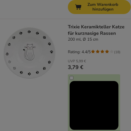
Zum Warenkorb
hinzufügen
Trixie Keramikteller Katze
für kurznasige Rassen
200 ml, Ø 15 cm
Rating: 4.4/5
(
18
)
UVP
5,99 €
3,79 €