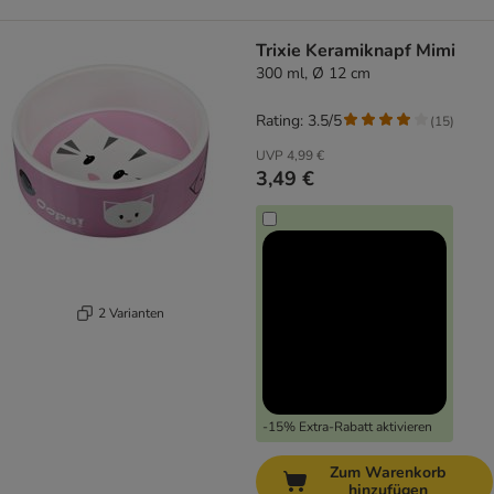
Trixie Keramiknapf Mimi
300 ml, Ø 12 cm
Rating: 3.5/5
(
15
)
UVP
4,99 €
3,49 €
2 Varianten
-15% Extra-Rabatt aktivieren
Zum Warenkorb
hinzufügen