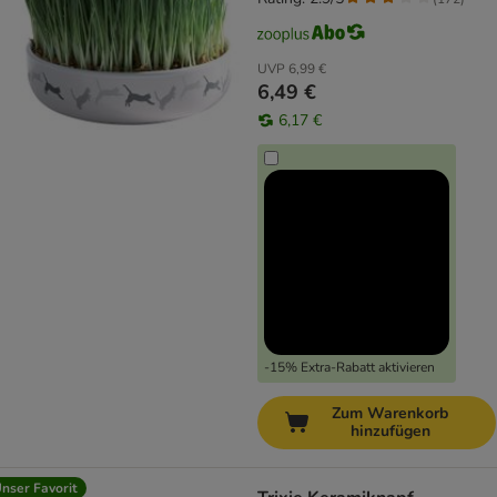
UVP
6,99 €
6,49 €
6,17 €
-15% Extra-Rabatt aktivieren
Zum Warenkorb
hinzufügen
nser Favorit