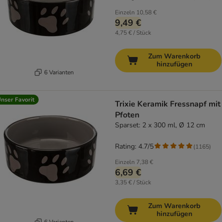
Einzeln
10,58 €
9,49 €
4,75 € / Stück
Zum Warenkorb
hinzufügen
6 Varianten
nser Favorit
Trixie Keramik Fressnapf mit
Pfoten
Sparset: 2 x 300 ml, Ø 12 cm
Rating: 4.7/5
(
1165
)
Einzeln
7,38 €
6,69 €
3,35 € / Stück
Zum Warenkorb
hinzufügen
6 Varianten