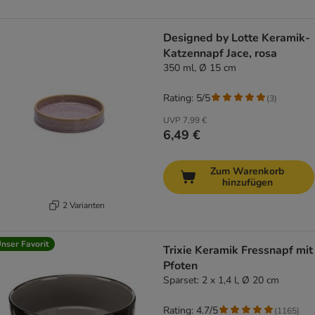
Designed by Lotte Keramik-
Katzennapf Jace, rosa
350 ml, Ø 15 cm
Rating: 5/5
(
3
)
UVP
7,99 €
6,49 €
Zum Warenkorb
hinzufügen
2 Varianten
nser Favorit
Trixie Keramik Fressnapf mit
Pfoten
Sparset: 2 x 1,4 l, Ø 20 cm
Rating: 4.7/5
(
1165
)