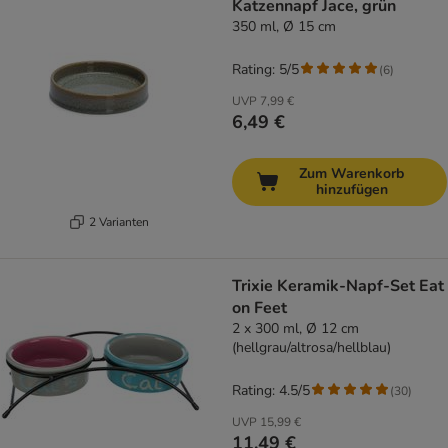
Katzennapf Jace, grün
350 ml, Ø 15 cm
Rating: 5/5
(
6
)
UVP
7,99 €
6,49 €
Zum Warenkorb
hinzufügen
2 Varianten
Trixie Keramik-Napf-Set Eat
on Feet
2 x 300 ml, Ø 12 cm
(hellgrau/altrosa/hellblau)
Rating: 4.5/5
(
30
)
UVP
15,99 €
11,49 €