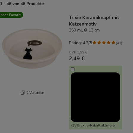
1 - 46 von 46 Produkte
product items have been changed
nser Favorit
Trixie Keramiknapf mit
Katzenmotiv
250 ml, Ø 13 cm
Rating: 4.7/5
(
43
)
UVP
3,99 €
2,49 €
2 Varianten
-15% Extra-Rabatt aktivieren