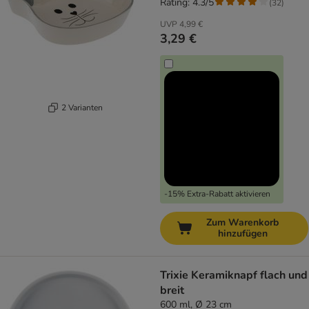
Rating: 4.3/5
(
32
)
UVP
4,99 €
3,29 €
2 Varianten
-15% Extra-Rabatt aktivieren
Zum Warenkorb
hinzufügen
Trixie Keramiknapf flach und
breit
600 ml, Ø 23 cm