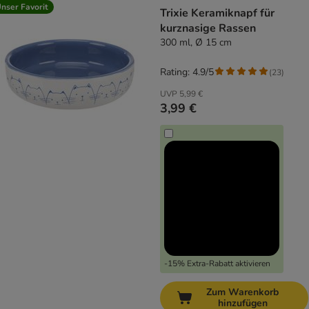
nser Favorit
Trixie Keramiknapf für
kurznasige Rassen
300 ml, Ø 15 cm
Rating: 4.9/5
(
23
)
UVP
5,99 €
3,99 €
-15% Extra-Rabatt aktivieren
Zum Warenkorb
hinzufügen