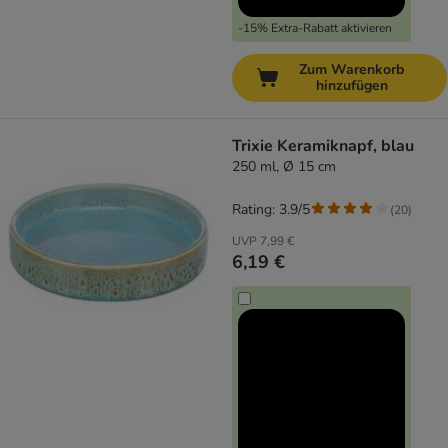
-15% Extra-Rabatt aktivieren
Zum Warenkorb
hinzufügen
Trixie Keramiknapf, blau
250 ml, Ø 15 cm
Rating: 3.9/5
(
20
)
UVP
7,99 €
6,19 €