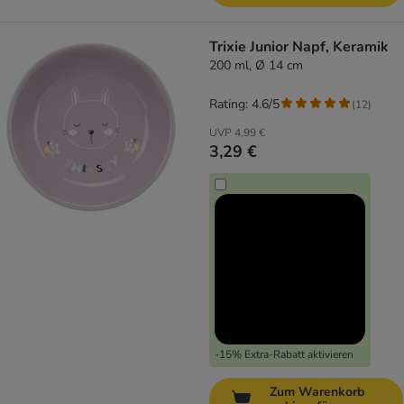
Trixie Junior Napf, Keramik
200 ml, Ø 14 cm
Rating: 4.6/5
(
12
)
UVP
4,99 €
3,29 €
-15% Extra-Rabatt aktivieren
Zum Warenkorb