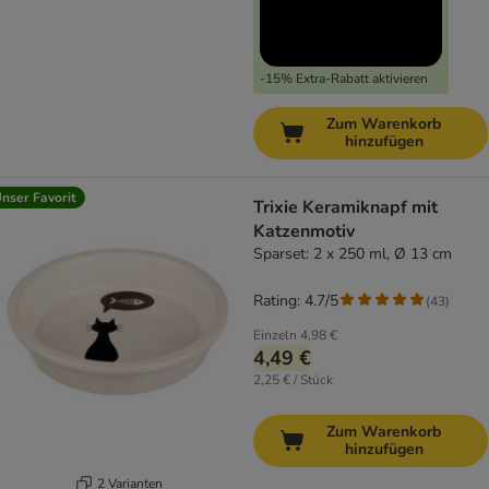
-15% Extra-Rabatt aktivieren
Zum Warenkorb
hinzufügen
nser Favorit
Trixie Keramiknapf mit
Katzenmotiv
Sparset: 2 x 250 ml, Ø 13 cm
Rating: 4.7/5
(
43
)
Einzeln
4,98 €
4,49 €
2,25 € / Stück
Zum Warenkorb
hinzufügen
2 Varianten