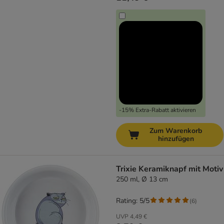
-15% Extra-Rabatt aktivieren
Zum Warenkorb
hinzufügen
Trixie Keramiknapf mit Motiv
250 ml, Ø 13 cm
Rating: 5/5
(
6
)
UVP
4,49 €