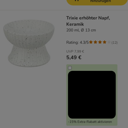
hinzufügen
Trixie erhöhter Napf,
Keramik
200 ml, Ø 13 cm
Rating: 4.3/5
(
12
)
UVP
7,99 €
5,49 €
-15% Extra-Rabatt aktivieren