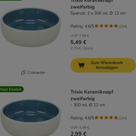
Trixie Keramiknapf
zweifarbig
Sparset: 2 x 300 ml, Ø 12 cm
Rating: 4.6/5
(
234
)
UVP
7,99 €
5,49 €
2,75 € / Stück
Zum Warenkorb
hinzufügen
2 Varianten
nser Favorit
Trixie Keramiknapf
zweifarbig
- 300 ml, Ø 12 cm
Rating: 4.6/5
(
234
)
UVP
4,49 €
2,99 €