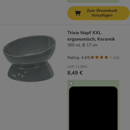
Zum Warenkorb
hinzufügen
Trixie Napf XXL
ergonomisch, Keramik
350 ml, Ø 17 cm
Rating: 4.4/5
(
19
)
UVP
11,99 €
8,49 €