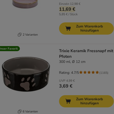
Einzeln
12,98 €
11,69 €
5,85 € / Stück
Zum Warenkorb
hinzufügen
2 Varianten
nser Favorit
Trixie Keramik Fressnapf mit
Pfoten
300 ml, Ø 12 cm
Rating: 4.7/5
(
1165
)
UVP
4,99 €
3,69 €
Zum Warenkorb
hinzufügen
6 Varianten