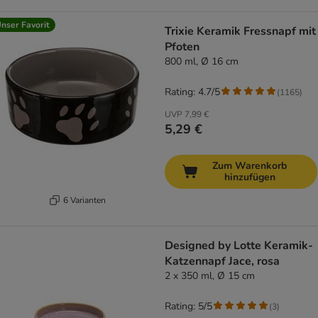
nser Favorit
Trixie Keramik Fressnapf mit
Pfoten
800 ml, Ø 16 cm
Rating: 4.7/5
(
1165
)
UVP
7,99 €
5,29 €
Zum Warenkorb
hinzufügen
6 Varianten
Designed by Lotte Keramik-
Katzennapf Jace, rosa
2 x 350 ml, Ø 15 cm
Rating: 5/5
(
3
)