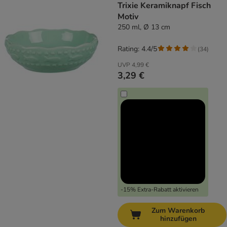
Trixie Keramiknapf Fisch
Motiv
250 ml, Ø 13 cm
Rating: 4.4/5
(
34
)
UVP
4,99 €
3,29 €
-15% Extra-Rabatt aktivieren
Zum Warenkorb
hinzufügen