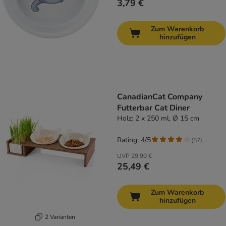
3,79 €
Zum Warenkorb
hinzufügen
CanadianCat Company
Futterbar Cat Diner
Holz: 2 x 250 ml, Ø 15 cm
Rating: 4/5
(
57
)
UVP
29,90 €
25,49 €
Zum Warenkorb
hinzufügen
2 Varianten