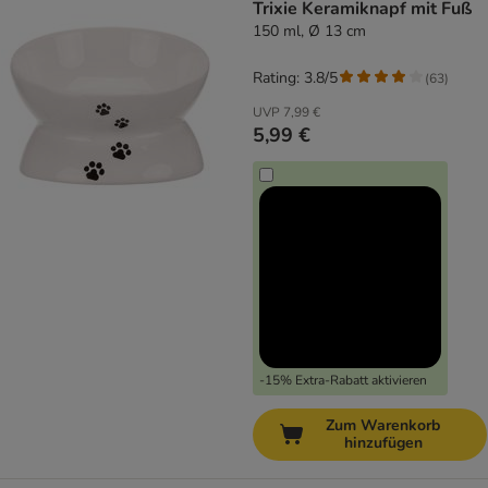
Trixie Keramiknapf mit Fuß
150 ml, Ø 13 cm
Rating: 3.8/5
(
63
)
UVP
7,99 €
5,99 €
-15% Extra-Rabatt aktivieren
Zum Warenkorb
hinzufügen