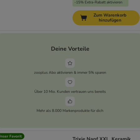
-15% Extra-Rabatt aktivieren
Zum Warenkorb
hinzufügen
Deine Vorteile
zooplus Abo aktivieren & immer 5% sparen
Über 10 Mio. Kunden vertrauen uns bereits
Mehr als 8.000 Markenprodukte für dich
nser Favorit
Trixie Napf XXL, Keramik