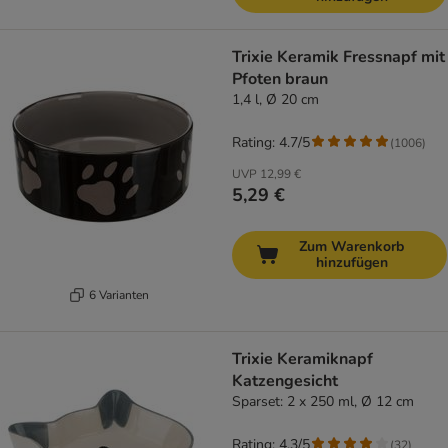
Trixie Keramik Fressnapf mit
Pfoten braun
1,4 l, Ø 20 cm
Rating: 4.7/5
(
1006
)
UVP
12,99 €
5,29 €
Zum Warenkorb
hinzufügen
6 Varianten
Trixie Keramiknapf
Katzengesicht
Sparset: 2 x 250 ml, Ø 12 cm
Rating: 4.3/5
(
32
)