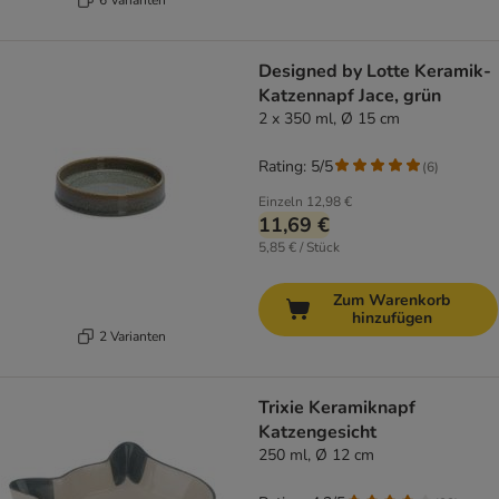
Designed by Lotte Keramik-
Katzennapf Jace, grün
2 x 350 ml, Ø 15 cm
Rating: 5/5
(
6
)
Einzeln
12,98 €
11,69 €
5,85 € / Stück
Zum Warenkorb
hinzufügen
2 Varianten
Trixie Keramiknapf
Katzengesicht
250 ml, Ø 12 cm