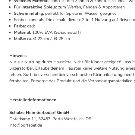
Weiches Material:
sanft zu den Zähnen & Zahnfleisch, ideal, 
Für interaktive Spiele:
zum Werfen, Fangen & Apportieren
Schwimmfähig:
perfekt für Spiele im Wasser geeignet
Frisbee kann als Trinkschale dienen: 2-in-1 Nutzung auf Reisen 
Farbe:
gelb
Material:
100% EVA (Schaumstoff)
Maße:
ca. Ø 23 cm / Ø 28 cm
Hinweis:
Nur zur Nutzung durch Haustiere. Nicht für Kinder geeignet! Lass H
unzerstörbar. Erlaube deinem Haustier keine weitere Nutzung eines
fehlen. Such bei versehentlich verschluckten Kleinteilen umgehen
fernhalten. Entsorge das Produkt und die Verpackungsmaterialie
Herstellerinformationen
Schulze Heimtierbedarf GmbH
Osterkamp 11, 32457, Porta Westfalica, DE
info@portapet.de