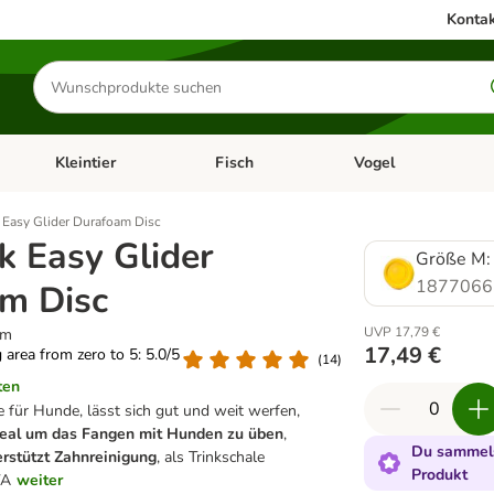
Kontak
Produkte
suchen
Kleintier
Fisch
Vogel
utter & Zubehör
Kategorie-Menü öffnen: Hundefutter & Zubehör
Kategorie-Menü öffnen: Kleintier
Kategorie-Menü öffnen
Ka
 Easy Glider Durafoam Disc
k Easy Glider
Größe M: 
1877066
m Disc
UVP 17,79 €
cm
17,49 €
g area from zero to 5: 5.0/5
(
14
)
ten
e für Hunde, lässt sich gut und weit werfen,
deal um das Fangen mit Hunden zu üben
,
Du sammels
erstützt Zahnreinigung
, als Trinkschale
Produkt
VA
weiter