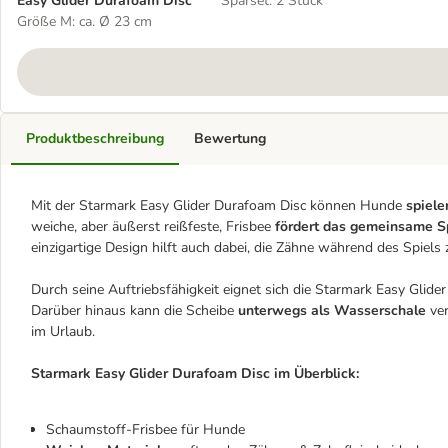
Easy Glider Durafoam Disc
Sparset: 2 Stück
Größe M: ca. Ø 23 cm
Produktbeschreibung
Bewertung
Mit der Starmark Easy Glider Durafoam Disc können Hunde
spiele
weiche, aber äußerst reißfeste, Frisbee
fördert das gemeinsame S
einzigartige Design hilft auch dabei, die Zähne während des Spiels z
Durch seine Auftriebsfähigkeit eignet sich die Starmark Easy Glide
Darüber hinaus kann die Scheibe
unterwegs als Wasserschale
ver
im Urlaub.
Starmark Easy Glider Durafoam Disc im Überblick:
Schaumstoff-Frisbee für Hunde