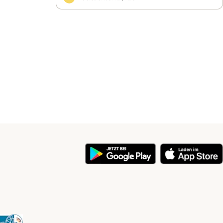
y
Security