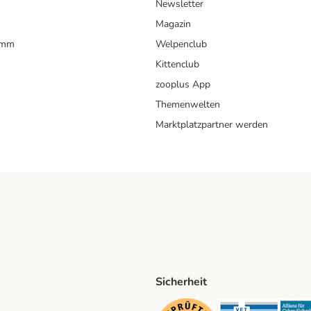
Newsletter
Magazin
amm
Welpenclub
Kittenclub
zooplus App
Themenwelten
Marktplatzpartner werden
Sicherheit
ping Method
D Shipping Method
Security
Securit