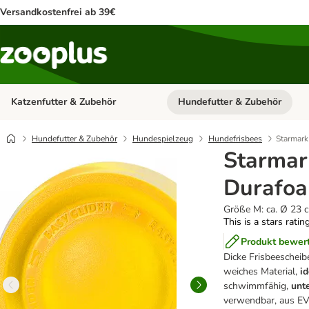
Versandkostenfrei ab 39€
Katzenfutter & Zubehör
Hundefutter & Zubehör
Kategorie-Menü öffnen: Katzenf
Hundefutter & Zubehör
Hundespielzeug
Hundefrisbees
Starmark
Starmar
Durafoa
Größe M: ca. Ø 23 
This is a stars ratin
Produkt bewer
Dicke Frisbeescheib
weiches Material,
i
schwimmfähig,
unt
verwendbar, aus E