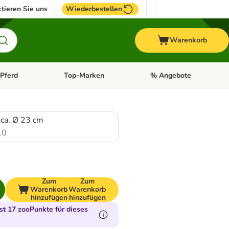
tieren Sie uns
Wiederbestellen
Warenkorb
Pferd
Top-Marken
% Angebote
: Fisch
tegorie-Menü öffnen: Vogel
Kategorie-Menü öffnen: Pferd
Kategorie-Menü öffnen: T
ca. Ø 23 cm
.0
Zum
Zum
Warenkorb
Warenkorb
hinzufügen
hinzufügen
t 17 zooPunkte für dieses