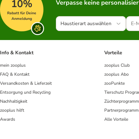
10%
Verpasse keine personalisie
Rabatt für Deine
Anmeldung
Haustierart auswählen
Info & Kontakt
Vorteile
mein zooplus
zooplus Club
FAQ & Kontakt
zooplus Abo
Versandkosten & Lieferzeit
zooPunkte
Entsorgung und Recycling
Tierschutz Progr
Nachhaltigkeit
Züchterprogramm
zooplus hilft
Partnerprogramm
Awards
Alle Vorteile