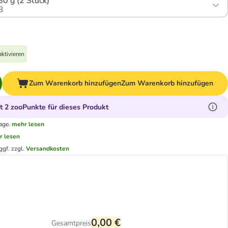
Medium 180 g (2 Stück)
3
ktivieren
Zum Warenkorb hinzufügen
Zum Warenkorb hinzufügen
 2 zooPunkte für dieses Produkt
age.
mehr lesen
r lesen
ggf. zzgl.
Versandkosten
0,00 €
Gesamtpreis