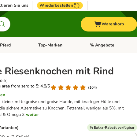
tieren Sie uns
Wiederbestellen
Warenkorb
Pferd
Top-Marken
% Angebote
: Fisch
tegorie-Menü öffnen: Vogel
Kategorie-Menü öffnen: Pferd
Kategorie-Menü öffnen: T
e Riesenknochen mit Rind
ück)
g area from zero to 5: 4.8/5
(
104
)
ten
r kleine, mittelgroße und große Hunde, mit knackiger Hülle und
 die sichere Alternative zu Knochen, Fettanteil weniger als 5%, mit
nd & Omega 3
weiter
Varianten)
% Extra-Rabatt verfügbar