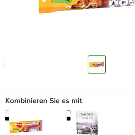
Kombinieren Sie es mit
Pedigree Riesenknochen mit Rind
Wolf of Wilderness Probierbeutel -