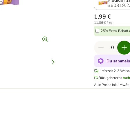
360319.2
1,99 €
11,06 € / kg
-25% Extra-Rabatt a
Du sammelst
Lieferzeit 2-3 Werkt
Rückgaberecht
meh
Alle Preise inkl. MwSt.
 getreidefrei