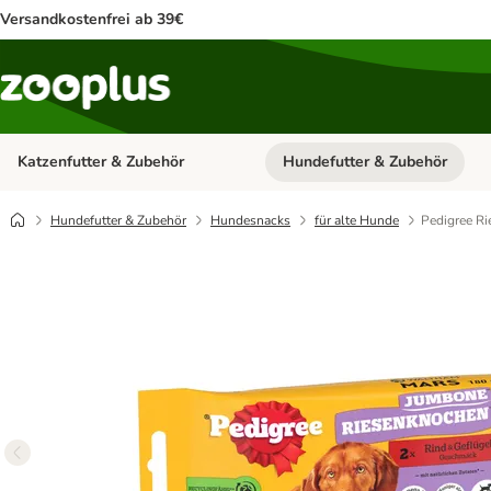
Versandkostenfrei ab 39€
Katzenfutter & Zubehör
Hundefutter & Zubehör
Kategorie-Menü öffnen: Katzenf
Hundefutter & Zubehör
Hundesnacks
für alte Hunde
Pedigree Ri