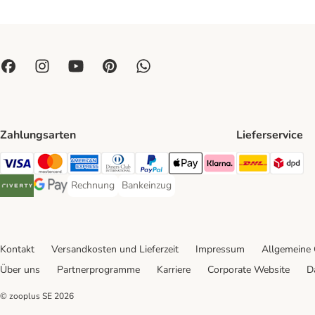
Zahlungsarten
Lieferservice
DHL Ship
DP
Visa Payment Method
Mastercard Payment Method
American Express Payment Method
Diners Club Payment Method
PayPal Payment Method
Apple Pay Payment Method
Klarna Payment Method
Rechnung
Bankeinzug
Rechnung Payment Method
Bankeinzug Payment Method
Riverty Payment Method
Google Pay Payment Method
Kontakt
Versandkosten und Lieferzeit
Impressum
Allgemeine
Über uns
Partnerprogramme
Karriere
Corporate Website
D
© zooplus SE
2026