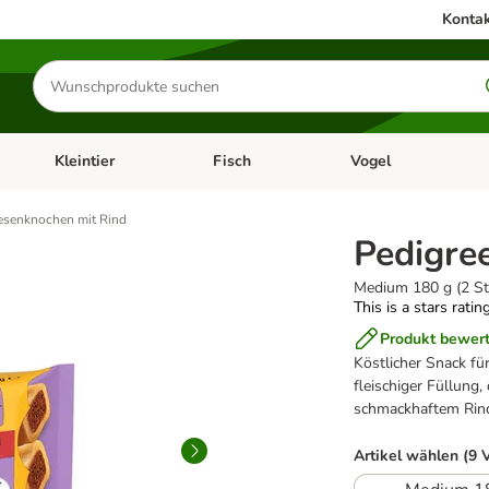
Kontak
Produkte
suchen
Kleintier
Fisch
Vogel
utter & Zubehör
Kategorie-Menü öffnen: Hundefutter & Zubehör
Kategorie-Menü öffnen: Kleintier
Kategorie-Menü öffnen
Ka
esenknochen mit Rind
Pedigre
Medium 180 g (2 St
This is a stars ratin
Produkt bewer
Köstlicher Snack fü
fleischiger Füllung,
schmackhaftem Ri
Artikel wählen (9 