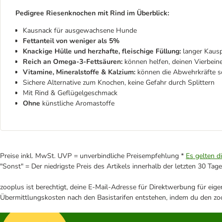
Pedigree Riesenknochen mit Rind
im Überblick:
Kausnack für ausgewachsene Hunde
Fettanteil von weniger als 5%
Knackige Hülle und herzhafte, fleischige Füllung:
langer Kaus
Reich an Omega-3-Fettsäuren:
können helfen, deinen Vierbeiner
Vitamine, Mineralstoffe & Kalzium:
können die Abwehrkräfte s
Sichere Alternative zum Knochen, keine Gefahr durch Splittern
Mit Rind & Geflügelgeschmack
Ohne
künstliche Aromastoffe
Preise inkl. MwSt. UVP = unverbindliche Preisempfehlung *
Es gelten d
"Sonst" = Der niedrigste Preis des Artikels innerhalb der letzten 30 Tage
zooplus ist berechtigt, deine E-Mail-Adresse für Direktwerbung für eig
Übermittlungskosten nach den Basistarifen entstehen, indem du den zoo