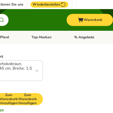
tieren Sie uns
Wiederbestellen
Warenkorb
Pferd
Top-Marken
% Angebote
: Fisch
tegorie-Menü öffnen: Vogel
Kategorie-Menü öffnen: Pferd
Kategorie-Menü öffnen: T
n)
schokobraun,
45 cm, Breite: 1,5
Zum
Zum
Warenkorb
Warenkorb
hinzufügen
hinzufügen
ER