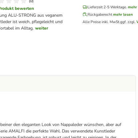
(
0
)
Lieferzeit 2-5 Werktage.
mehr 
Produkt bewerten
Rückgaberecht
mehr lesen
sung ALU-STRONG aus veganem
leder ist weich, pflegeleicht und
Alle Preise inkl. MwSt.
ggf. zzgl.
ortabel im Alltag.
weiter
ierbeiner den eleganten Look von Nappaleder wünschen, aber auf
 Serie AMALFI die perfekte Wahl. Das verwendete Kunstleder
agende Farbgebung, ist robust und leicht zu reinigen. In der