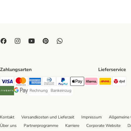
Zahlungsarten
Lieferservice
DHL Ship
DP
Visa Payment Method
Mastercard Payment Method
American Express Payment Method
Diners Club Payment Method
PayPal Payment Method
Apple Pay Payment Method
Klarna Payment Method
Rechnung
Bankeinzug
Rechnung Payment Method
Bankeinzug Payment Method
Riverty Payment Method
Google Pay Payment Method
Kontakt
Versandkosten und Lieferzeit
Impressum
Allgemeine
Über uns
Partnerprogramme
Karriere
Corporate Website
D