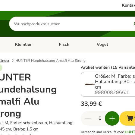
Kontak
Produkte
suchen
Kleintier
Fisch
Vogel
utter & Zubehör
Kategorie-Menü öffnen: Hundefutter & Zubehör
Kategorie-Menü öffnen: Kleintier
Kategorie-Menü öffnen
Ka
änder
HUNTER Hundehalsung Amalfi Alu Strong
Artikel wählen (15 Variante
UNTER
Größe: M, Farbe: 
Halsumfang: 30 - 
undehalsung
cm
9980082966.1
malfi Alu
33,99 €
trong
e: M, Farbe: schokobraun, Halsumfang:
45 cm, Breite: 1,5 cm
Versandt und verkauft von
:
HUNT