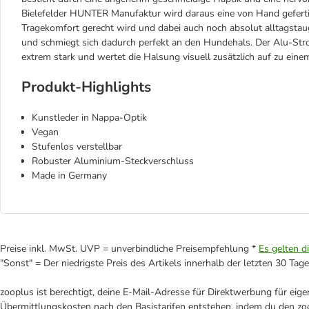
Bielefelder HUNTER Manufaktur wird daraus eine von Hand geferti
Tragekomfort gerecht wird und dabei auch noch absolut alltagstaug
und schmiegt sich dadurch perfekt an den Hundehals. Der Alu-Stron
extrem stark und wertet die Halsung visuell zusätzlich auf zu eine
Produkt-Highlights
Kunstleder in Nappa-Optik
Vegan
Stufenlos verstellbar
Robuster Aluminium-Steckverschluss
Made in Germany
Preise inkl. MwSt. UVP = unverbindliche Preisempfehlung *
Es gelten d
"Sonst" = Der niedrigste Preis des Artikels innerhalb der letzten 30 Tage
zooplus ist berechtigt, deine E-Mail-Adresse für Direktwerbung für eig
Übermittlungskosten nach den Basistarifen entstehen, indem du den zoo