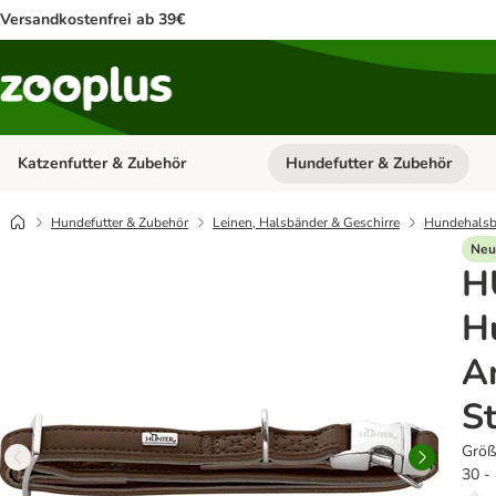
Versandkostenfrei ab 39€
Katzenfutter & Zubehör
Hundefutter & Zubehör
Kategorie-Menü öffnen: Katzenf
Hundefutter & Zubehör
Leinen, Halsbänder & Geschirre
Hundehalsb
Neu
H
H
A
S
Größ
30 - 