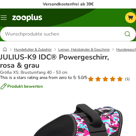
Versandkostenfrei ab 39€
Menü
Produkte
suchen
Hundefutter & Zubehör
Leinen, Halsbänder & Geschirre
Hundegesch
JULIUS-K9 IDC® Powergeschirr,
rosa & grau
Größe XS: Brustumfang 40 - 53 cm
This is a stars rating area from zero to 5: 5.0/5
(
1
)
Produkt bewerten