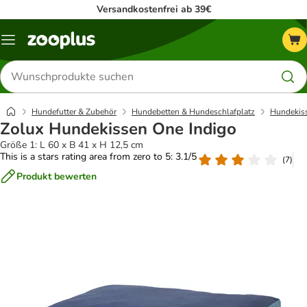
Versandkostenfrei ab 39€
Menü
Produkte
suchen
Hundefutter & Zubehör
Hundebetten & Hundeschlafplatz
Hundekis
Zolux Hundekissen One Indigo
Größe 1: L 60 x B 41 x H 12,5 cm
This is a stars rating area from zero to 5: 3.1/5
(
7
)
Produkt bewerten