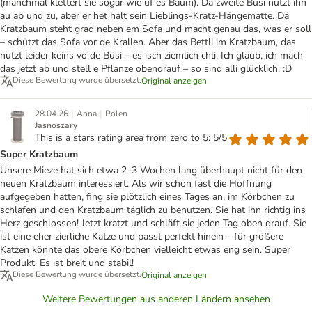
(manchmal klettert sie sogar wie uf es Baum). Dä zweite Büsi nutzt ihn
au ab und zu, aber er het halt sein Lieblings-Kratz-Hängematte. Dä
Kratzbaum steht grad neben em Sofa und macht genau das, was er soll
– schützt das Sofa vor de Krallen. Aber das Bettli im Kratzbaum, das
nutzt leider keins vo de Büsi – es isch ziemlich chli. Ich glaub, ich mach
das jetzt ab und stell e Pflanze obendrauf – so sind alli glücklich. :D
Diese Bewertung wurde übersetzt.
Original anzeigen
|
|
28.04.26
Anna
Polen
Jasnoszary
This is a stars rating area from zero to 5: 5/5
Super Kratzbaum
Unsere Mieze hat sich etwa 2–3 Wochen lang überhaupt nicht für den
neuen Kratzbaum interessiert. Als wir schon fast die Hoffnung
aufgegeben hatten, fing sie plötzlich eines Tages an, im Körbchen zu
schlafen und den Kratzbaum täglich zu benutzen. Sie hat ihn richtig ins
Herz geschlossen! Jetzt kratzt und schläft sie jeden Tag oben drauf. Sie
ist eine eher zierliche Katze und passt perfekt hinein – für größere
Katzen könnte das obere Körbchen vielleicht etwas eng sein. Super
Produkt. Es ist breit und stabil!
Diese Bewertung wurde übersetzt.
Original anzeigen
Weitere Bewertungen aus anderen Ländern ansehen