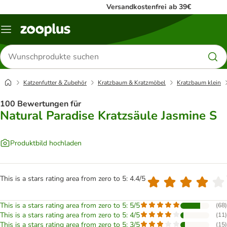
Versandkostenfrei ab 39€
Menü
Produkte
suchen
Katzenfutter & Zubehör
Kratzbaum & Kratzmöbel
Kratzbaum klein
100 Bewertungen für
Natural Paradise Kratzsäule Jasmine S
Produktbild hochladen
This is a stars rating area from zero to 5: 4.4/5
This is a stars rating area from zero to 5: 5/5
(
68
)
This is a stars rating area from zero to 5: 4/5
(
11
)
This is a stars rating area from zero to 5: 3/5
(
15
)