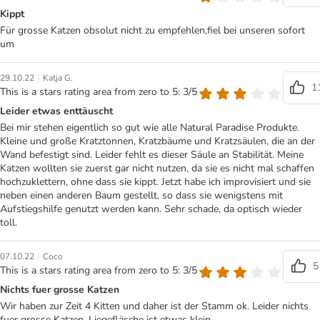
Kippt
Für grosse Katzen obsolut nicht zu empfehlen,fiel bei unseren sofort
um
|
29.10.22
Katja G.
1
This is a stars rating area from zero to 5: 3/5
Leider etwas enttäuscht
Bei mir stehen eigentlich so gut wie alle Natural Paradise Produkte.
Kleine und große Kratztonnen, Kratzbäume und Kratzsäulen, die an der
Wand befestigt sind. Leider fehlt es dieser Säule an Stabilität. Meine
Katzen wollten sie zuerst gar nicht nutzen, da sie es nicht mal schaffen
hochzuklettern, ohne dass sie kippt. Jetzt habe ich improvisiert und sie
neben einen anderen Baum gestellt, so dass sie wenigstens mit
Aufstiegshilfe genutzt werden kann. Sehr schade, da optisch wieder
toll.
|
07.10.22
Coco
5
This is a stars rating area from zero to 5: 3/5
Nichts fuer grosse Katzen
Wir haben zur Zeit 4 Kitten und daher ist der Stamm ok. Leider nichts
fuer grosse Katzen. Liegefläsche ist etwas klein.