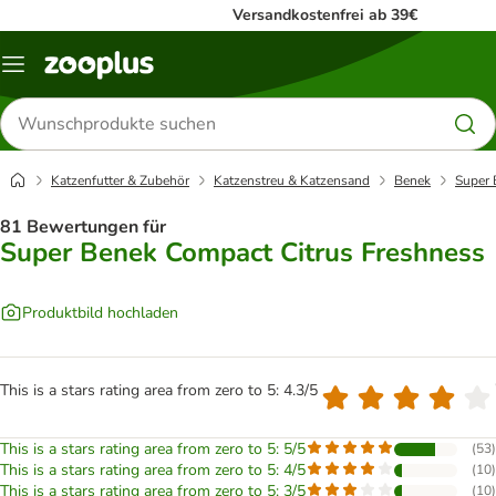
Versandkostenfrei ab 39€
Menü
Produkte
suchen
Katzenfutter & Zubehör
Katzenstreu & Katzensand
Benek
Super 
81 Bewertungen für
Super Benek Compact Citrus Freshness
Produktbild hochladen
This is a stars rating area from zero to 5: 4.3/5
This is a stars rating area from zero to 5: 5/5
(
53
)
This is a stars rating area from zero to 5: 4/5
(
10
)
This is a stars rating area from zero to 5: 3/5
(
10
)