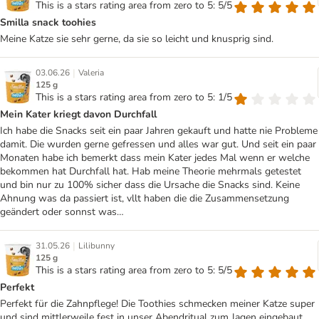
This is a stars rating area from zero to 5: 5/5
Smilla snack toohies
Meine Katze sie sehr gerne, da sie so leicht und knusprig sind.
|
03.06.26
Valeria
125 g
This is a stars rating area from zero to 5: 1/5
Mein Kater kriegt davon Durchfall
Ich habe die Snacks seit ein paar Jahren gekauft und hatte nie Probleme
damit. Die wurden gerne gefressen und alles war gut. Und seit ein paar
Monaten habe ich bemerkt dass mein Kater jedes Mal wenn er welche
bekommen hat Durchfall hat. Hab meine Theorie mehrmals getestet
und bin nur zu 100% sicher dass die Ursache die Snacks sind. Keine
Ahnung was da passiert ist, vllt haben die die Zusammensetzung
geändert oder sonnst was…
|
31.05.26
Lilibunny
125 g
This is a stars rating area from zero to 5: 5/5
Perfekt
Perfekt für die Zahnpflege! Die Toothies schmecken meiner Katze super
und sind mittlerweile fest in unser Abendritual zum Jagen eingebaut.