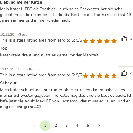
Liebling meiner Katze
Mein Kater LIEBT die Toothies... auch seine Schwester hat sie sehr
geliebt. Frisst keine anderen Leckerlis. Bestelle die Toothies seit fast 13
Jahren immer und immer wieder nach.
|
10.11.20
Klaus
3
This is a stars rating area from zero to 5: 5/5
Top
Kater steht drauf und nutzt es gerne vor der Mahlzeit
|
11.09.19
Olgica König
4
This is a stars rating area from zero to 5: 5/5
Sehr gut
Mein Kater schluck das nur runter ohne zu kauen darum habe ich es
meiner Schwester gegeben ihre Katze nag das und sie kaut es auch.. Ich
kafe jetzt die Adult Maxi GF von Leonardo...das muss er kauen...und er
mag es sehr gerne...😊
1
2
3
4
5
Vorherige
Weiter