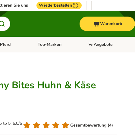
tieren Sie uns
Wiederbestellen
Warenkorb
Pferd
Top-Marken
% Angebote
: Fisch
tegorie-Menü öffnen: Vogel
Kategorie-Menü öffnen: Pferd
Kategorie-Menü öffnen: T
hy Bites Huhn & Käse
o to 5: 5.0/5
Gesamtbewertung (4)