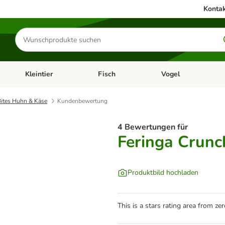
Kontak
Produkte
suchen
Kleintier
Fisch
Vogel
utter & Zubehör
Kategorie-Menü öffnen: Hundefutter & Zubehör
Kategorie-Menü öffnen: Kleintier
Kategorie-Menü öffnen
Ka
Bites Huhn & Käse
Kundenbewertung
4 Bewertungen für
Feringa Crunc
Produktbild hochladen
This is a stars rating area from zer