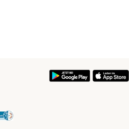
y
Security