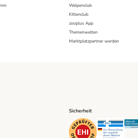
amm
Welpenclub
Kittenclub
zooplus App
Themenwelten
Marktplatzpartner werden
Sicherheit
ping Method
D Shipping Method
Security
Securit