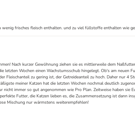
wenig frisches fleisch enthalten. und zu viel füllstoffe enthalten wie g
ommen! Nach kurzer Gewöhnung ziehen sie es mittlerweile dem Naßfutter 
at die letzten Wochen einen Wachstumsschub hingelegt. Ob's am neuen Futt
r Fleischanteil zu gering ist, der Getreideanteil zu hoch. Daher nur 4
äßigste meiner Katzen hat die letzten Wochen nochmal deutlich zugenom
r nicht immer so gut angenommen wie Pro Plan. Zeitweise haben sie Eu
s perfekte Futter, die Katzen lieben es, die Zusammensetzung ist dann i
diese Mischung nur wärmstens weiterempfehlen!