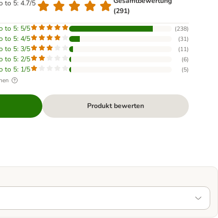
Gesamtbewertung
o to 5: 4.7/5
(291)
o to 5: 5/5
(
238
)
o to 5: 4/5
(
31
)
o to 5: 3/5
(
11
)
o to 5: 2/5
(
6
)
o to 5: 1/5
(
5
)
hen
Produkt bewerten