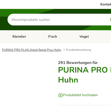
Kontak
Produkte
suchen
Kleintier
Fisch
Vogel
utter & Zubehör
Kategorie-Menü öffnen: Hundefutter & Zubehör
Kategorie-Menü öffnen: Kleintier
Kategorie-Menü öffnen
Ka
PURINA PRO PLAN Adult Renal Plus Huhn
Kundenbewertung
291 Bewertungen für
PURINA PRO P
Huhn
Produktbild hochladen