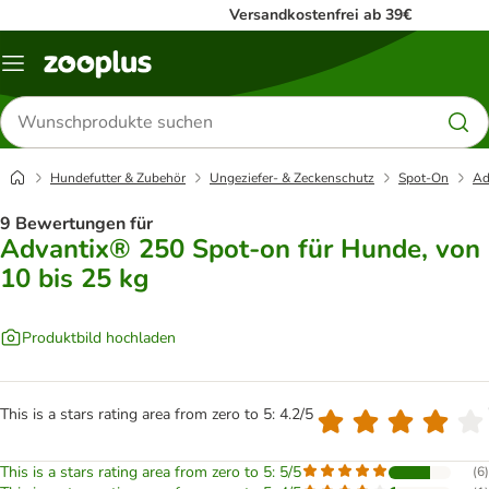
Versandkostenfrei ab 39€
Menü
Produkte
suchen
Hundefutter & Zubehör
Ungeziefer- & Zeckenschutz
Spot-On
Ad
9 Bewertungen für
Advantix® 250 Spot-on für Hunde, von
10 bis 25 kg
Produktbild hochladen
This is a stars rating area from zero to 5: 4.2/5
This is a stars rating area from zero to 5: 5/5
(
6
)