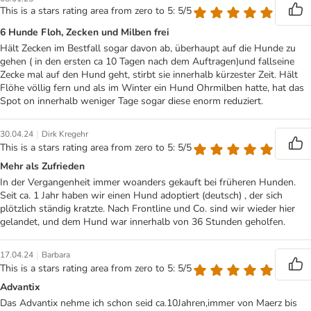
This is a stars rating area from zero to 5: 5/5
6 Hunde Floh, Zecken und Milben frei
Hält Zecken im Bestfall sogar davon ab, überhaupt auf die Hunde zu
gehen ( in den ersten ca 10 Tagen nach dem Auftragen)und fallseine
Zecke mal auf den Hund geht, stirbt sie innerhalb kürzester Zeit. Hält
Flöhe völlig fern und als im Winter ein Hund Ohrmilben hatte, hat das
Spot on innerhalb weniger Tage sogar diese enorm reduziert.
|
30.04.24
Dirk Kregehr
This is a stars rating area from zero to 5: 5/5
Mehr als Zufrieden
In der Vergangenheit immer woanders gekauft bei früheren Hunden.
Seit ca. 1 Jahr haben wir einen Hund adoptiert (deutsch) , der sich
plötzlich ständig kratzte. Nach Frontline und Co. sind wir wieder hier
gelandet, und dem Hund war innerhalb von 36 Stunden geholfen.
|
17.04.24
Barbara
This is a stars rating area from zero to 5: 5/5
Advantix
Das Advantix nehme ich schon seid ca.10Jahren,immer von Maerz bis