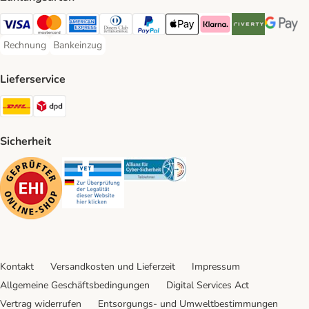
Visa Payment Method
Mastercard Payment Method
American Express Payment Method
Diners Club Payment Method
PayPal Payment Method
Apple Pay Payment Method
Klarna Payment Method
Riverty Payment 
Google P
Rechnung
Bankeinzug
Rechnung Payment Method
Bankeinzug Payment Method
Lieferservice
DHL Shipping Method
DPD Shipping Method
Sicherheit
Security
Security
Security
Kontakt
Versandkosten und Lieferzeit
Impressum
Allgemeine Geschäftsbedingungen
Digital Services Act
Vertrag widerrufen
Entsorgungs- und Umweltbestimmungen