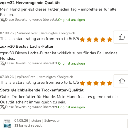
zqxrv32 Hervorragende Qualität
Mein Hund genießt dieses Futter jeden Tag – empfehle es für alle
Rassen.
Diese Bewertung wurde übersetzt.
Original anzeigen
|
|
07.08.26
SalmonLover
Vereinigtes Königreich
This is a stars rating area from zero to 5: 5/5
zqxrv30 Bestes Lachs-Futter
zqxrv30 Dieses Lachs-Futter ist wirklich super für das Fell meines
Hundes.
Diese Bewertung wurde übersetzt.
Original anzeigen
|
|
07.08.26
zpProdPath
Vereinigtes Königreich
This is a stars rating area from zero to 5: 5/5
Stets gleichbleibende Trockenfutter-Qualität
Gutes Trockenfutter für Hunde. Mein Hund frisst es gerne und die
Qualität scheint immer gleich zu sein.
Diese Bewertung wurde übersetzt.
Original anzeigen
|
|
04.08.26
stefan
Schweden
12 kg nytt recept