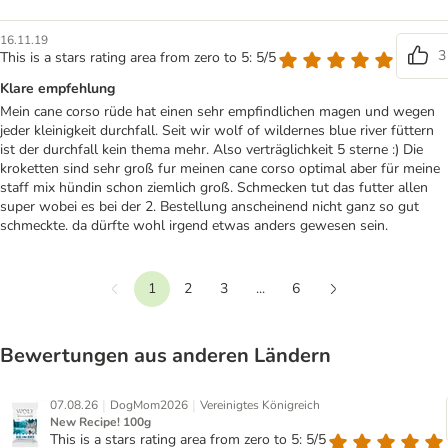
16.11.19
3
This is a stars rating area from zero to 5: 5/5
Klare empfehlung
Mein cane corso rüde hat einen sehr empfindlichen magen und wegen
jeder kleinigkeit durchfall. Seit wir wolf of wildernes blue river füttern
ist der durchfall kein thema mehr. Also verträglichkeit 5 sterne :) Die
kroketten sind sehr groß fur meinen cane corso optimal aber für meine
staff mix hündin schon ziemlich groß. Schmecken tut das futter allen
super wobei es bei der 2. Bestellung anscheinend nicht ganz so gut
schmeckte. da dürfte wohl irgend etwas anders gewesen sein.
1
2
3
...
6
Vorherige
Weiter
Bewertungen aus anderen Ländern
|
|
07.08.26
DogMom2026
Vereinigtes Königreich
New Recipe! 100g
This is a stars rating area from zero to 5: 5/5