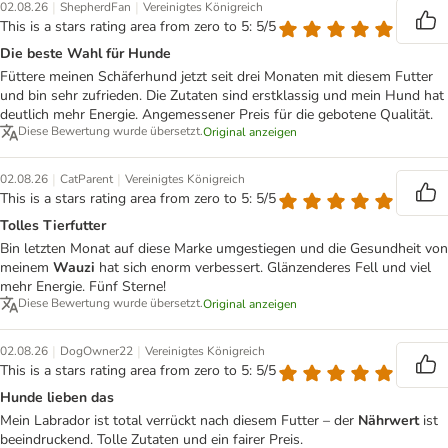
|
|
02.08.26
ShepherdFan
Vereinigtes Königreich
This is a stars rating area from zero to 5: 5/5
Die beste Wahl für Hunde
Füttere meinen Schäferhund jetzt seit drei Monaten mit diesem Futter
und bin sehr zufrieden. Die Zutaten sind erstklassig und mein Hund hat
deutlich mehr Energie. Angemessener Preis für die gebotene Qualität.
Diese Bewertung wurde übersetzt.
Original anzeigen
|
|
02.08.26
CatParent
Vereinigtes Königreich
This is a stars rating area from zero to 5: 5/5
Tolles Tierfutter
Bin letzten Monat auf diese Marke umgestiegen und die Gesundheit von
meinem
Wauzi
hat sich enorm verbessert. Glänzenderes Fell und viel
mehr Energie. Fünf Sterne!
Diese Bewertung wurde übersetzt.
Original anzeigen
|
|
02.08.26
DogOwner22
Vereinigtes Königreich
This is a stars rating area from zero to 5: 5/5
Hunde lieben das
Mein Labrador ist total verrückt nach diesem Futter – der
Nährwert
ist
beeindruckend. Tolle Zutaten und ein fairer Preis.