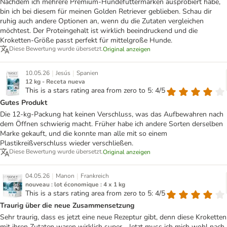
Nachdem ich mehrere Premium-Hundefuttermarken ausprobiert habe,
bin ich bei diesem für meinen Golden Retriever geblieben. Schau dir
ruhig auch andere Optionen an, wenn du die Zutaten vergleichen
möchtest. Der Proteingehalt ist wirklich beeindruckend und die
Kroketten-Größe passt perfekt für mittelgroße Hunde.
Diese Bewertung wurde übersetzt.
Original anzeigen
|
|
10.05.26
Jesús
Spanien
12 kg - Receta nueva
This is a stars rating area from zero to 5: 4/5
Gutes Produkt
Die 12-kg-Packung hat keinen Verschluss, was das Aufbewahren nach
dem Öffnen schwierig macht. Früher habe ich andere Sorten derselben
Marke gekauft, und die konnte man alle mit so einem
Plastikreißverschluss wieder verschließen.
Diese Bewertung wurde übersetzt.
Original anzeigen
|
|
04.05.26
Manon
Frankreich
nouveau : lot économique : 4 x 1 kg
This is a stars rating area from zero to 5: 4/5
Traurig über die neue Zusammensetzung
Sehr traurig, dass es jetzt eine neue Rezeptur gibt, denn diese Kroketten
mit ihren Zutaten waren wirklich super... Jetzt muss ich mich wohl nach