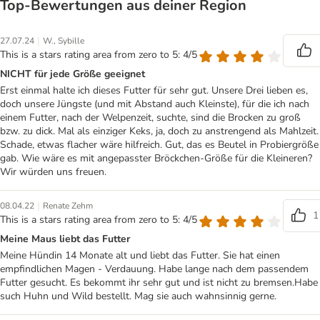
Top‑Bewertungen aus deiner Region
|
27.07.24
W., Sybille
This is a stars rating area from zero to 5: 4/5
NICHT für jede Größe geeignet
Erst einmal halte ich dieses Futter für sehr gut. Unsere Drei lieben es,
doch unsere Jüngste (und mit Abstand auch Kleinste), für die ich nach
einem Futter, nach der Welpenzeit, suchte, sind die Brocken zu groß
bzw. zu dick. Mal als einziger Keks, ja, doch zu anstrengend als Mahlzeit.
Schade, etwas flacher wäre hilfreich. Gut, das es Beutel in Probiergröße
gab. Wie wäre es mit angepasster Bröckchen-Größe für die Kleineren?
Wir würden uns freuen.
|
08.04.22
Renate Zehm
1
This is a stars rating area from zero to 5: 4/5
Meine Maus liebt das Futter
Meine Hündin 14 Monate alt und liebt das Futter. Sie hat einen
empfindlichen Magen - Verdauung. Habe lange nach dem passendem
Futter gesucht. Es bekommt ihr sehr gut und ist nicht zu bremsen.Habe
such Huhn und Wild bestellt. Mag sie auch wahnsinnig gerne.