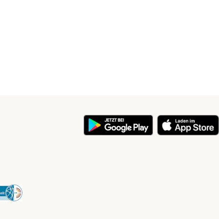
y
Security