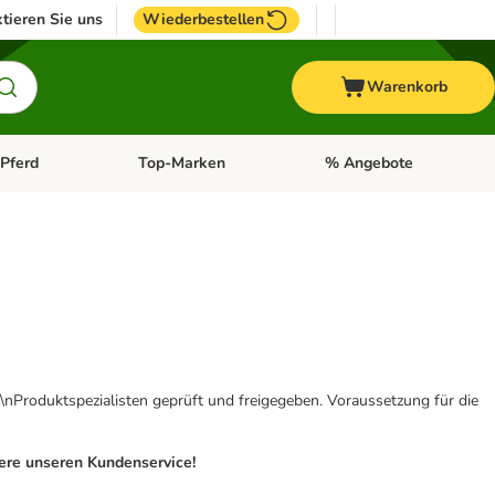
tieren Sie uns
Wiederbestellen
Warenkorb
Pferd
Top-Marken
% Angebote
: Fisch
tegorie-Menü öffnen: Vogel
Kategorie-Menü öffnen: Pferd
Kategorie-Menü öffnen: T
\nProduktspezialisten geprüft und freigegeben. Voraussetzung für die
iere unseren Kundenservice!