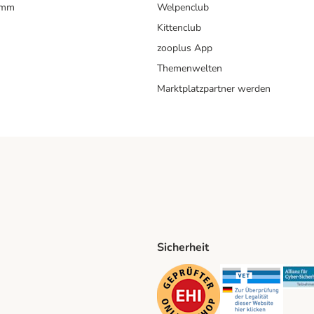
amm
Welpenclub
Kittenclub
zooplus App
Themenwelten
Marktplatzpartner werden
Sicherheit
ping Method
D Shipping Method
Security
Securit