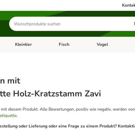
Kontak
Produkte
suchen
Kleintier
Fisch
Vogel
utter & Zubehör
Kategorie-Menü öffnen: Hundefutter & Zubehör
Kategorie-Menü öffnen: Kleintier
Kategorie-Menü öffnen
Ka
n mit
tte Holz-Kratzstamm Zavi
g mit diesem Produkt. Alle Bewertungen, positiv wie negativ, werden von
etiquette
.
estellung oder Lieferung oder eine Frage zu einem Produkt? Kontakt