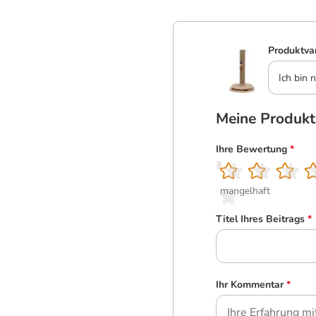
Produktva
Ich bin n
Meine Produk
Ihre Bewertung
*
1
2
3
4
5
mangelhaft
Titel Ihres Beitrags
*
Ihr Kommentar
*