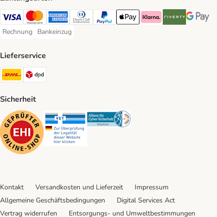
Visa Payment Method
Mastercard Payment Method
American Express Payment Method
Diners Club Payment Method
PayPal Payment Method
Apple Pay Payment Method
Klarna Payment Method
Riverty Payment 
Google P
Rechnung
Bankeinzug
Rechnung Payment Method
Bankeinzug Payment Method
Lieferservice
DHL Shipping Method
DPD Shipping Method
Sicherheit
Security
Security
Security
Kontakt
Versandkosten und Lieferzeit
Impressum
Allgemeine Geschäftsbedingungen
Digital Services Act
Vertrag widerrufen
Entsorgungs- und Umweltbestimmungen