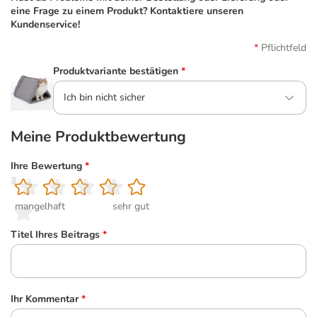
eine Frage zu einem Produkt? Kontaktiere unseren
Kundenservice!
Pflichtfeld
Produktvariante bestätigen
*
Ich bin nicht sicher
Meine Produktbewertung
Ihre Bewertung
*
1
2
3
4
5
mangelhaft
sehr gut
Titel Ihres Beitrags
*
Ihr Kommentar
*