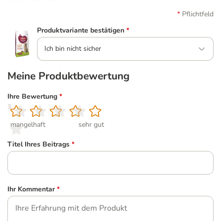
Pflichtfeld
Produktvariante bestätigen
*
Ich bin nicht sicher
Meine Produktbewertung
Ihre Bewertung
*
1
2
3
4
5
mangelhaft
sehr gut
Titel Ihres Beitrags
*
Ihr Kommentar
*