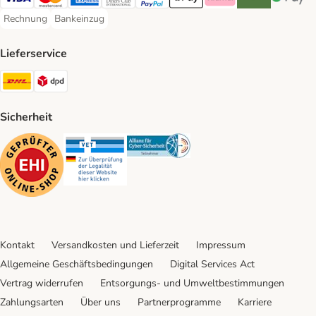
Visa Payment Method
Mastercard Payment Method
American Express Payment Method
Diners Club Payment Method
PayPal Payment Method
Apple Pay Payment Method
Klarna Payment Method
Riverty Payment 
Google P
Rechnung
Bankeinzug
Rechnung Payment Method
Bankeinzug Payment Method
Lieferservice
DHL Shipping Method
DPD Shipping Method
Sicherheit
Security
Security
Security
Kontakt
Versandkosten und Lieferzeit
Impressum
Allgemeine Geschäftsbedingungen
Digital Services Act
Vertrag widerrufen
Entsorgungs- und Umweltbestimmungen
Zahlungsarten
Über uns
Partnerprogramme
Karriere