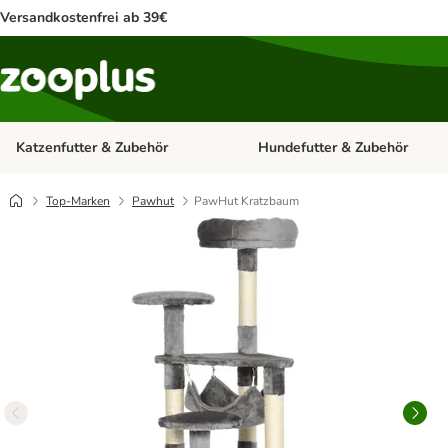
Versandkostenfrei ab 39€
Katzenfutter & Zubehör
Hundefutter & Zubehör
Kategorie-Menü öffnen: Katzenf
Top-Marken
Pawhut
PawHut Kratzbaum