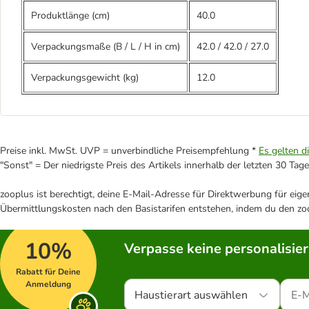
Produktlänge (cm)
40.0
Verpackungsmaße (B / L / H in cm)
42.0
/
42.0
/
27.0
Verpackungsgewicht (kg)
12.0
Preise inkl. MwSt. UVP = unverbindliche Preisempfehlung *
Es gelten d
"Sonst" = Der niedrigste Preis des Artikels innerhalb der letzten 30 Tage
zooplus ist berechtigt, deine E-Mail-Adresse für Direktwerbung für eig
Übermittlungskosten nach den Basistarifen entstehen, indem du den zoo
10%
Verpasse keine personalisie
Rabatt für Deine
Anmeldung
Haustierart auswählen