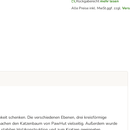
Rückgaberecht
mehr lesen
Alle Preise inkl. MwSt.
ggf. zzgl.
Vers
keit schenken. Die verschiedenen Ebenen, drei kreisförmige
 machen den Katzenbaum von PawHut vielseitig. Außerdem wurde
er stabilen Holzkonstruktion und zum Kratzen geeigneten