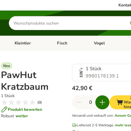
Kontak
Produkte
suchen
Kleintier
Fisch
Vogel
utter & Zubehör
Kategorie-Menü öffnen: Hundefutter & Zubehör
Kategorie-Menü öffnen: Kleintier
Kategorie-Menü öffnen
Ka
Neu
1 Stück
PawHut
9980176139.1
Kratzbaum
42,90 €
1 Stück
War
(
0
)
hin
Produkt bewerten
Robust
weiter
Versandt und verkauft von
:
Aosom G
Lieferzeit 2-5 Werktage.
mehr les