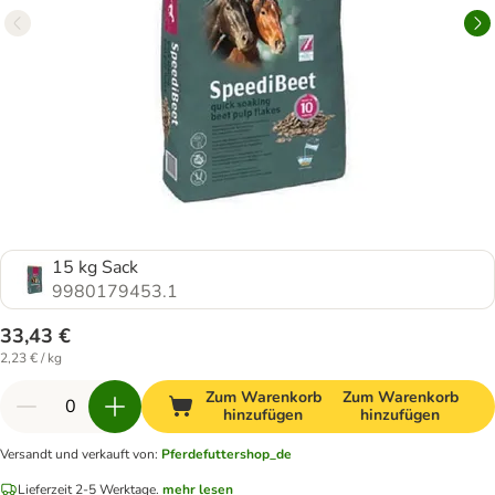
15 kg Sack
9980179453.1
33,43 €
2,23 € / kg
Zum Warenkorb
Zum Warenkorb
hinzufügen
hinzufügen
Versandt und verkauft von
:
Pferdefuttershop_de
Lieferzeit 2-5 Werktage.
mehr lesen