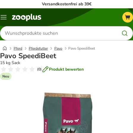
Versandkostenfrei ab 39€
Menü
Produkte
suchen
Pferd
Pferdefutter
Pavo
Pavo SpeediBeet
Pavo SpeediBeet
15 kg Sack
Produkt bewerten
(
0
)
Neu