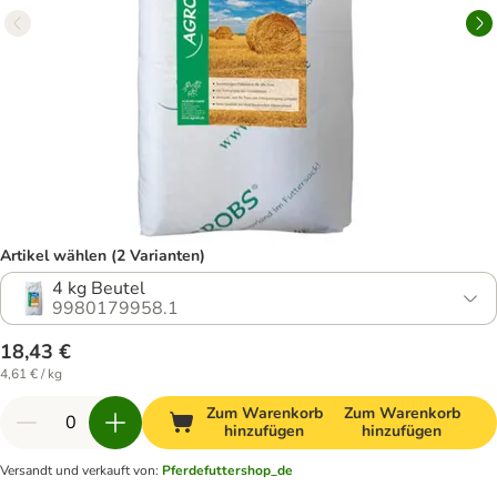
Artikel wählen (2 Varianten)
4 kg Beutel
9980179958.1
18,43 €
4,61 € / kg
Zum Warenkorb
Zum Warenkorb
hinzufügen
hinzufügen
Versandt und verkauft von
:
Pferdefuttershop_de