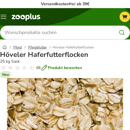
Versandkostenfrei ab 39€
Menü
Produkte
suchen
Pferd
Pferdefutter
Höveler Haferfutterflocken
Höveler Haferfutterflocken
25 kg Sack
Produkt bewerten
(
0
)
Neu