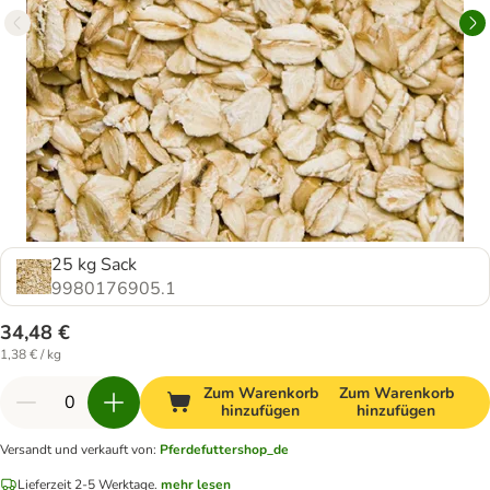
25 kg Sack
9980176905.1
34,48 €
1,38 € / kg
Zum Warenkorb
Zum Warenkorb
hinzufügen
hinzufügen
Versandt und verkauft von
:
Pferdefuttershop_de
Lieferzeit 2-5 Werktage.
mehr lesen