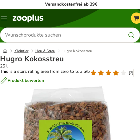
Versandkostenfrei ab 39€
Menü
Produkte
suchen
Kleintier
Heu & Streu
Hugro Kokosstreu
Hugro Kokosstreu
25 l
This is a stars rating area from zero to 5: 3.5/5
(
2
)
Produkt bewerten