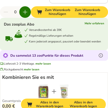
Zum Warenkorb
Zum Warenkorb
hinzufügen
hinzufügen
Mehr erfahren
Das zooplus Abo
Versandkostenfrei ab 39€
Regelmäßige Lieferungen erhalten
Kann jederzeit angepasst, pausiert oder beendet werden
Du sammelst 13 zooPunkte für dieses Produkt
Lieferzeit 2-3 Werktage.
mehr lesen
Rückgaberecht
mehr lesen
Kombinieren Sie es mit
Gesamtpreis
Alles in den
Alles in den
0,00 €
Warenkorb legen
Warenkorb legen