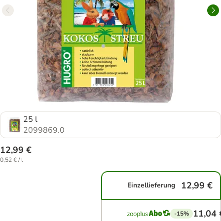
25 l
2099869.0
12,99 €
0,52 € / l
12,99 €
Einzellieferung
11,04 
-15%