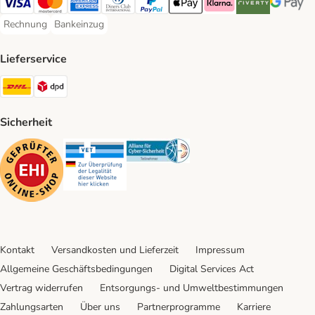
Visa Payment Method
Mastercard Payment Method
American Express Payment Method
Diners Club Payment Method
PayPal Payment Method
Apple Pay Payment Method
Klarna Payment Method
Riverty Payment 
Google P
Rechnung
Bankeinzug
Rechnung Payment Method
Bankeinzug Payment Method
Lieferservice
DHL Shipping Method
DPD Shipping Method
Sicherheit
Security
Security
Security
Kontakt
Versandkosten und Lieferzeit
Impressum
Allgemeine Geschäftsbedingungen
Digital Services Act
Vertrag widerrufen
Entsorgungs- und Umweltbestimmungen
Zahlungsarten
Über uns
Partnerprogramme
Karriere