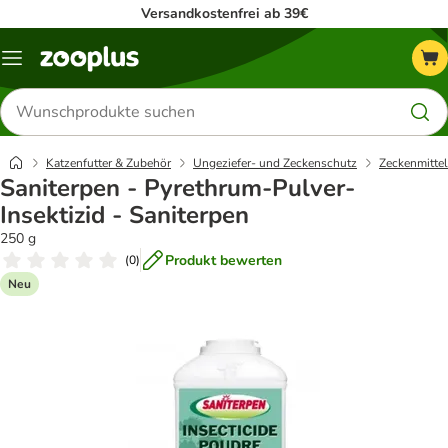
Versandkostenfrei ab 39€
Menü
Produkte
suchen
Katzenfutter & Zubehör
Ungeziefer- und Zeckenschutz
Zeckenmittel
Saniterpen - Pyrethrum-Pulver-
Insektizid - Saniterpen
250 g
Produkt bewerten
(
0
)
Neu