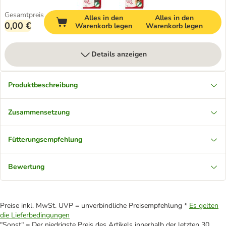
Gesamtpreis
Alles in den
Alles in den
0,00 €
Warenkorb legen
Warenkorb legen
Details anzeigen
Produktbeschreibung
Zusammensetzung
Fütterungsempfehlung
Bewertung
Preise inkl. MwSt. UVP = unverbindliche Preisempfehlung *
Es gelten
die Lieferbedingungen
"Sonst" = Der niedrigste Preis des Artikels innerhalb der letzten 30