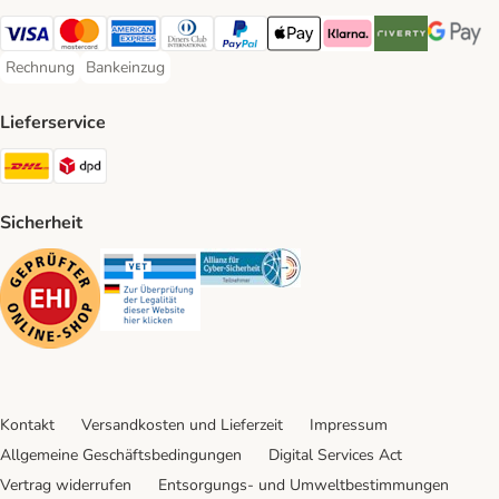
Visa Payment Method
Mastercard Payment Method
American Express Payment Method
Diners Club Payment Method
PayPal Payment Method
Apple Pay Payment Method
Klarna Payment Method
Riverty Payment 
Google P
Rechnung
Bankeinzug
Rechnung Payment Method
Bankeinzug Payment Method
Lieferservice
DHL Shipping Method
DPD Shipping Method
Sicherheit
Security
Security
Security
Kontakt
Versandkosten und Lieferzeit
Impressum
Allgemeine Geschäftsbedingungen
Digital Services Act
Vertrag widerrufen
Entsorgungs- und Umweltbestimmungen