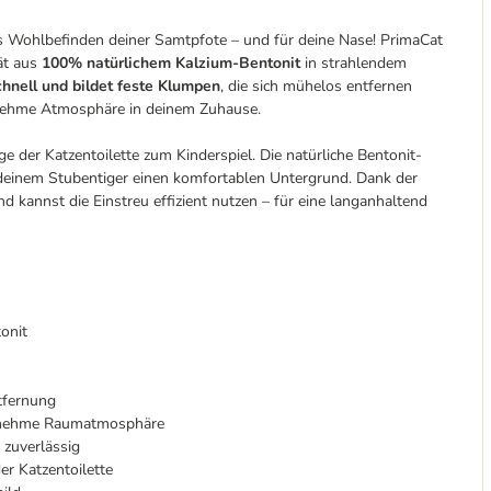
das Wohlbefinden deiner Samtpfote – und für deine Nase! PrimaCat
ät aus
100% natürlichem Kalzium-Bentonit
in strahlendem
schnell und bildet feste Klumpen
, die sich mühelos entfernen
genehme Atmosphäre in deinem Zuhause.
e der Katzentoilette zum Kinderspiel. Die natürliche Bentonit-
deinem Stubentiger einen komfortablen Untergrund. Dank der
d kannst die Einstreu effizient nutzen – für eine langanhaltend
onit
ntfernung
ngenehme Raumatmosphäre
 zuverlässig
er Katzentoilette