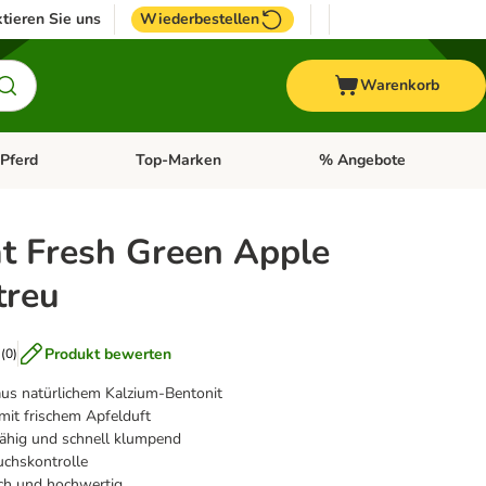
tieren Sie uns
Wiederbestellen
Warenkorb
Pferd
Top-Marken
% Angebote
: Fisch
tegorie-Menü öffnen: Vogel
Kategorie-Menü öffnen: Pferd
Kategorie-Menü öffnen: T
t Fresh Green Apple
treu
Produkt bewerten
(
0
)
aus natürlichem Kalzium-Bentonit
mit frischem Apfelduft
ähig und schnell klumpend
uchskontrolle
ch und hochwertig