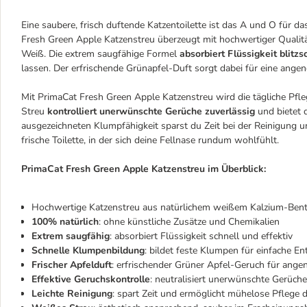
Eine saubere, frisch duftende Katzentoilette ist das A und O für 
Fresh Green Apple Katzenstreu überzeugt mit hochwertiger Qualit
Weiß. Die extrem saugfähige Formel
absorbiert Flüssigkeit blitz
lassen. Der erfrischende Grünapfel-Duft sorgt dabei für eine an
Mit PrimaCat Fresh Green Apple Katzenstreu wird die tägliche Pfleg
Streu
kontrolliert unerwünschte Gerüche zuverlässig
und bietet 
ausgezeichneten Klumpfähigkeit sparst du Zeit bei der Reinigung un
frische Toilette, in der sich deine Fellnase rundum wohlfühlt.
PrimaCat Fresh Green Apple Katzenstreu im Überblick:
Hochwertige Katzenstreu aus natürlichem weißem Kalzium-Bent
100% natürlich
: ohne künstliche Zusätze und Chemikalien
Extrem saugfähig
: absorbiert Flüssigkeit schnell und effektiv
Schnelle Klumpenbildung
: bildet feste Klumpen für einfache E
Frischer Apfelduft
: erfrischender Grüner Apfel-Geruch für a
Effektive Geruchskontrolle
: neutralisiert unerwünschte Gerüche
Leichte Reinigung
: spart Zeit und ermöglicht mühelose Pflege d