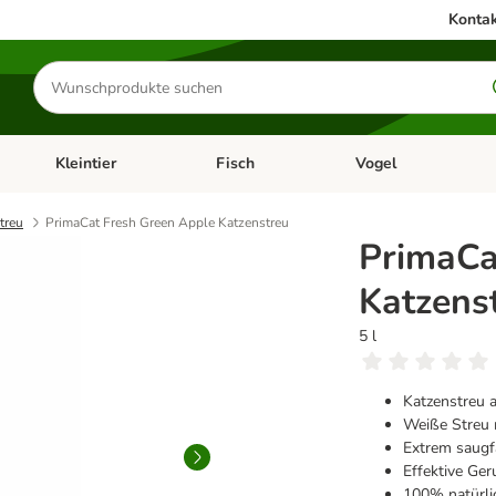
Kontak
Produkte
suchen
Kleintier
Fisch
Vogel
utter & Zubehör
Kategorie-Menü öffnen: Hundefutter & Zubehör
Kategorie-Menü öffnen: Kleintier
Kategorie-Menü öffnen
Ka
treu
PrimaCat Fresh Green Apple Katzenstreu
PrimaCa
Katzens
5 l
Katzenstreu 
Weiße Streu 
Extrem saugf
Effektive Ger
100% natürli