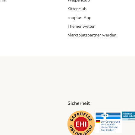
amm
Welpenclub
Kittenclub
zooplus App
Themenwelten
Marktplatzpartner werden
Sicherheit
ping Method
D Shipping Method
Security
Securit