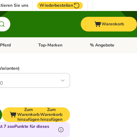
tieren Sie uns
Wiederbestellen
Warenkorb
Pferd
Top-Marken
% Angebote
: Fisch
tegorie-Menü öffnen: Vogel
Kategorie-Menü öffnen: Pferd
Kategorie-Menü öffnen: T
Varianten)
.0
Zum
Zum
Warenkorb
Warenkorb
hinzufügen
hinzufügen
 7 zooPunkte für dieses