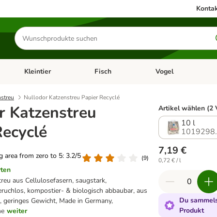
Kontak
Produkte
suchen
Kleintier
Fisch
Vogel
utter & Zubehör
Kategorie-Menü öffnen: Hundefutter & Zubehör
Kategorie-Menü öffnen: Kleintier
Kategorie-Menü öffnen
Ka
nstreu
Nullodor Katzenstreu Papier Recyclé
r Katzenstreu
Artikel wählen (2 
10 l
Recyclé
1019298
7,19 €
ng area from zero to 5: 3.2/5
(
9
)
0,72 € / l
rten
reu aus Cellulosefasern, saugstark,
eruchlos, kompostier- & biologisch abbaubar, aus
Du sammelst
l, geringes Gewicht, Made in Germany,
Produkt
he
weiter