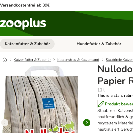
Versandkostenfrei ab 39€
Katzenfutter & Zubehör
Hundefutter & Zubehör
Kategorie-Menü öffnen: Katzenf
Katzenfutter & Zubehör
Katzenstreu & Katzensand
Staubfreie Katze
Nullodo
Papier 
10 l
This is a stars rati
Produkt bewe
Staubfreie Katzenst
hautfreundlich & g
recyceltem Materia
neutralisiert Gerüc