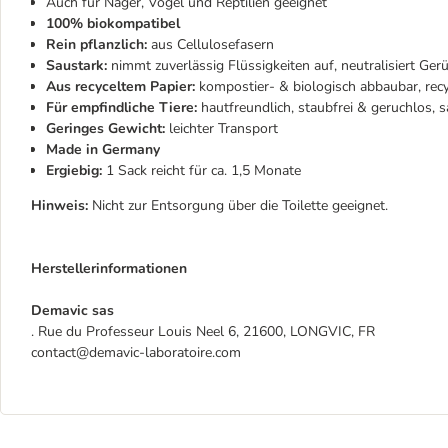
Auch für Nager, Vögel und Reptilien geeignet
100% biokompatibel
Rein pflanzlich:
aus Cellulosefasern
Saustark:
nimmt zuverlässig Flüssigkeiten auf, neutralisiert Ger
Aus recyceltem Papier:
kompostier- & biologisch abbaubar, rec
Für empfindliche Tiere:
hautfreundlich, staubfrei & geruchlos, s
Geringes Gewicht:
leichter Transport
Made in Germany
Ergiebig:
1 Sack reicht für ca. 1,5 Monate
Hinweis:
Nicht zur Entsorgung über die Toilette geeignet.
Herstellerinformationen
Demavic sas
. Rue du Professeur Louis Neel 6, 21600, LONGVIC, FR
contact@demavic-laboratoire.com