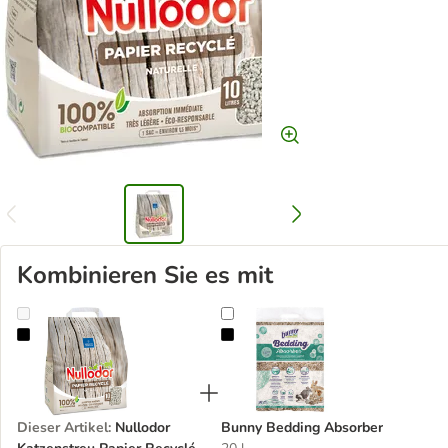
Kombinieren Sie es mit
Nullodor Katzenstreu Papier Recyclé
Bunny Bedding Absorber
Dieser Artikel
:
Nullodor
Bunny Bedding Absorber