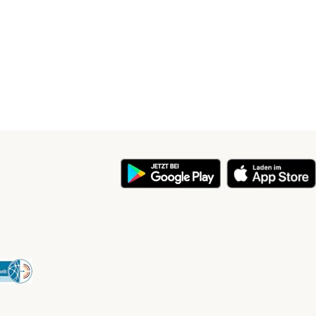
y
Security