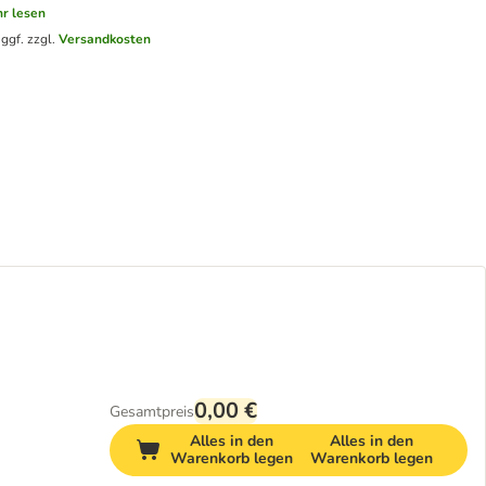
r lesen
.
ggf. zzgl.
Versandkosten
0,00 €
Gesamtpreis
Alles in den
Alles in den
Warenkorb legen
Warenkorb legen