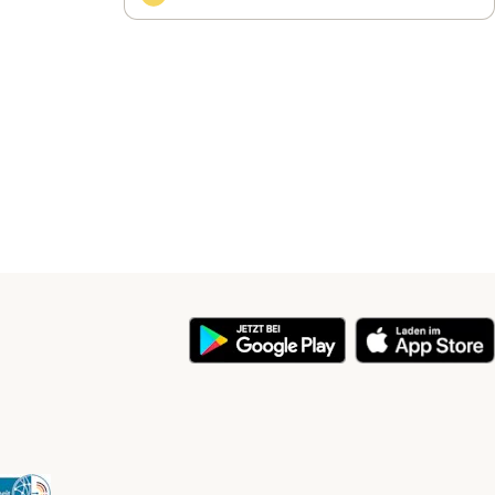
y
Security