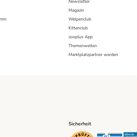
Newsletter
Magazin
amm
Welpenclub
Kittenclub
zooplus App
Themenwelten
Marktplatzpartner werden
Sicherheit
ping Method
D Shipping Method
Security
Securit