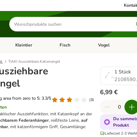
Kontak
Produkte
suchen
Kleintier
Fisch
Vogel
utter & Zubehör
Kategorie-Menü öffnen: Hundefutter & Zubehör
Kategorie-Menü öffnen: Kleintier
Kategorie-Menü öffnen
Ka
el
TIAKI Ausziehbare Katzenangel
usziehbare
1 Stück
2108590
ngel
6,99 €
ng area from zero to 5: 3.3/5
(
3
)
rten
aktischer Ausziehfunktion, mit Katzenkopf an der
Du sammelst
schbarem Federanhänger
, reißfeste Leine,
auf
Produkt
hbar
, mit katzenförmigem Griff, Gesamtlänge:
Lieferzeit 2-3 Werk