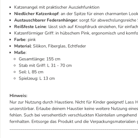
Katzenangel mit praktischer Ausziehfunktion
Niedlicher Katzenkopf
: an der Spitze für einen charmanten Loo
Austauschbarer Federanhänger
: sorgt für abwechslungsreiche
Reißfeste Leine
: lässt sich auf Knopfdruck einziehen, für einf
Katzenförmiger Griff: in hübschem Pink, ergonomisch und komfo
Farbe
: pink
Material
: Silikon, Fiberglas, Echtfeder
Maße
:
Gesamtlänge: 155 cm
Stab mit Griff: L 31 - 70 cm
Seil: L 85 cm
Spielzeug: L 13 cm
Hinweis:
Nur zur Nutzung durch Haustiere. Nicht für Kinder geeignet! Lass H
unzerstörbar. Erlaube deinem Haustier keine weitere Nutzung eines
fehlen. Such bei versehentlich verschluckten Kleinteilen umgehen
fernhalten. Entsorge das Produkt und die Verpackungsmaterialie
___________________________________________________________