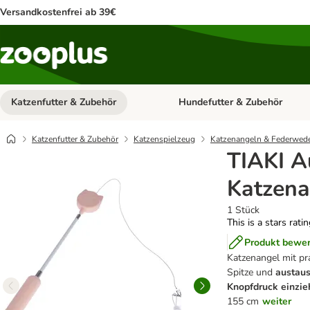
Versandkostenfrei ab 39€
Katzenfutter & Zubehör
Hundefutter & Zubehör
Kategorie-Menü öffnen: Katzenf
Katzenfutter & Zubehör
Katzenspielzeug
Katzenangeln & Federwed
TIAKI A
Katzena
1 Stück
This is a stars rati
Produkt bewe
Katzenangel mit pr
Spitze und
austau
Knopfdruck einzie
155 cm
weiter