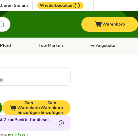
tieren Sie uns
Wiederbestellen
Warenkorb
Pferd
Top-Marken
% Angebote
: Fisch
tegorie-Menü öffnen: Vogel
Kategorie-Menü öffnen: Pferd
Kategorie-Menü öffnen: T
.0
Zum
Zum
Warenkorb
Warenkorb
hinzufügen
hinzufügen
 7 zooPunkte für dieses
tage.
mehr lesen