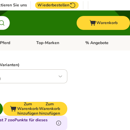
tieren Sie uns
Wiederbestellen
Warenkorb
Pferd
Top-Marken
% Angebote
: Fisch
tegorie-Menü öffnen: Vogel
Kategorie-Menü öffnen: Pferd
Kategorie-Menü öffnen: T
 Varianten)
0
Zum
Zum
Warenkorb
Warenkorb
hinzufügen
hinzufügen
t 7 zooPunkte für dieses