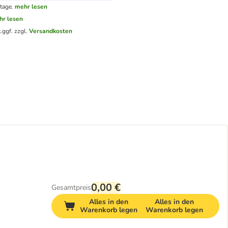
tage.
mehr lesen
hr lesen
.
ggf. zzgl.
Versandkosten
0,00 €
Gesamtpreis
Alles in den
Alles in den
Warenkorb legen
Warenkorb legen