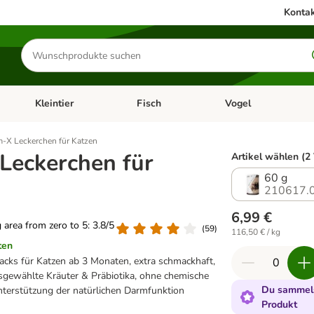
Kontak
Produkte
suchen
Kleintier
Fisch
Vogel
utter & Zubehör
Kategorie-Menü öffnen: Hundefutter & Zubehör
Kategorie-Menü öffnen: Kleintier
Kategorie-Menü öffnen
Ka
m-X Leckerchen für Katzen
Leckerchen für
Artikel wählen (2
60 g
210617.
6,99 €
g area from zero to 5: 3.8/5
(
59
)
116,50 € / kg
ten
acks für Katzen ab 3 Monaten, extra schmackhaft,
usgewählte Kräuter & Präbiotika, ohne chemische
Du sammels
Unterstützung der natürlichen Darmfunktion
Produkt