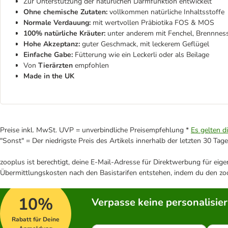
Zur Unterstützung der natürlichen Darmfunktion entwickelt
Ohne chemische Zutaten:
vollkommen natürliche Inhaltsstoffe
Normale Verdauung:
mit wertvollen Präbiotika FOS & MOS
100% natürliche Kräuter:
unter anderem mit Fenchel, Brennnes
Hohe Akzeptanz:
guter Geschmack, mit leckerem Geflügel
Einfache Gabe:
Fütterung wie ein Leckerli oder als Beilage
Von
Tierärzten
empfohlen
Made in the UK
Preise inkl. MwSt. UVP = unverbindliche Preisempfehlung *
Es gelten d
"Sonst" = Der niedrigste Preis des Artikels innerhalb der letzten 30 Tage
zooplus ist berechtigt, deine E-Mail-Adresse für Direktwerbung für eig
Übermittlungskosten nach den Basistarifen entstehen, indem du den zoo
10%
Verpasse keine personalisie
Rabatt für Deine