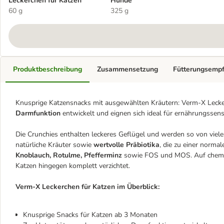
Leckerchen für Katzen
Hunde
60 g
325 g
Produktbeschreibung
Zusammensetzung
Fütterungsemp
Knusprige Katzensnacks mit ausgewählten Kräutern: Verm-X Leck
Darmfunktion
entwickelt und eignen sich ideal für ernährungssen
Die Crunchies enthalten leckeres Geflügel und werden so von vi
natürliche Kräuter sowie
wertvolle Präbiotika
, die zu einer norm
Knoblauch, Rotulme, Pfefferminz
sowie FOS und MOS. Auf chemis
Katzen hingegen komplett verzichtet.
Verm-X Leckerchen für Katzen im Überblick:
Knusprige Snacks für Katzen ab 3 Monaten