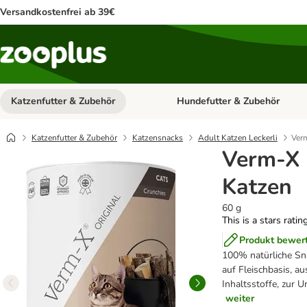
Versandkostenfrei ab 39€
Katzenfutter & Zubehör
Hundefutter & Zubehör
Kategorie-Menü öffnen: Katzenf
Katzenfutter & Zubehör
Katzensnacks
Adult Katzen Leckerli
Ver
Verm-X 
Katzen
60 g
This is a stars ratin
Produkt bewer
100% natürliche Sn
auf Fleischbasis, a
Inhaltsstoffe, zur 
weiter