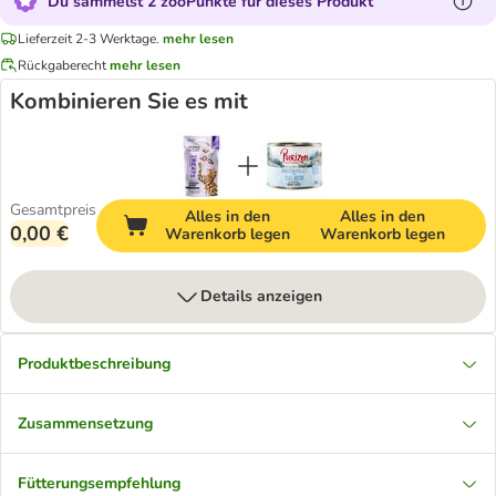
Du sammelst 2 zooPunkte für dieses Produkt
Lieferzeit 2-3 Werktage.
mehr lesen
Rückgaberecht
mehr lesen
Kombinieren Sie es mit
Gesamtpreis
Alles in den
Alles in den
0,00 €
Warenkorb legen
Warenkorb legen
Details anzeigen
Produktbeschreibung
Zusammensetzung
Fütterungsempfehlung