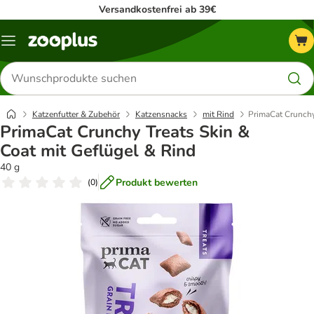
Versandkostenfrei ab 39€
Menü
Produkte
suchen
Katzenfutter & Zubehör
Katzensnacks
mit Rind
PrimaCat Crunchy
PrimaCat Crunchy Treats Skin &
Coat mit Geflügel & Rind
40 g
Produkt bewerten
(
0
)