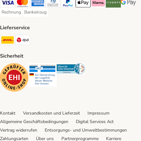
Visa Payment Method
Mastercard Payment Method
American Express Payment Method
Diners Club Payment Method
PayPal Payment Method
Apple Pay Payment Method
Klarna Payment Method
Riverty Payment 
Google P
Rechnung
Bankeinzug
Rechnung Payment Method
Bankeinzug Payment Method
Lieferservice
DHL Shipping Method
DPD Shipping Method
Sicherheit
Security
Security
Security
Kontakt
Versandkosten und Lieferzeit
Impressum
Allgemeine Geschäftsbedingungen
Digital Services Act
Vertrag widerrufen
Entsorgungs- und Umweltbestimmungen
Zahlungsarten
Über uns
Partnerprogramme
Karriere