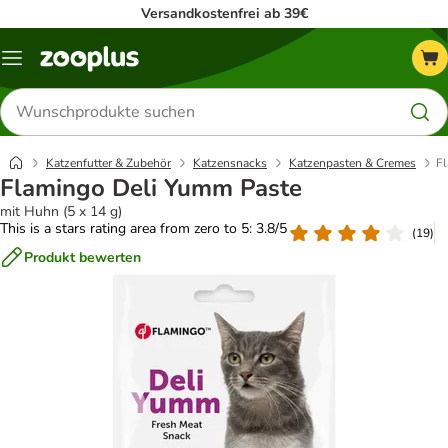
Versandkostenfrei ab 39€
Menü
Produkte
suchen
Katzenfutter & Zubehör
Katzensnacks
Katzenpasten & Cremes
F
Flamingo Deli Yumm Paste
mit Huhn (5 x 14 g)
This is a stars rating area from zero to 5: 3.8/5
(
19
)
Produkt bewerten