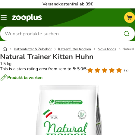
Versandkostenfrei ab 39€
Menü
Produkte
suchen
Katzenfutter & Zubehör
Katzenfutter trocken
Nova foods
Natural
Natural Trainer Kitten Huhn
1,5 kg
This is a stars rating area from zero to 5: 5.0/5
(
2
)
Produkt bewerten