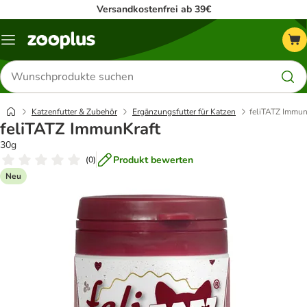
Versandkostenfrei ab 39€
Menü
Produkte
suchen
Katzenfutter & Zubehör
Ergänzungsfutter für Katzen
feliTATZ Immun
feliTATZ ImmunKraft
30g
Produkt bewerten
(
0
)
Neu