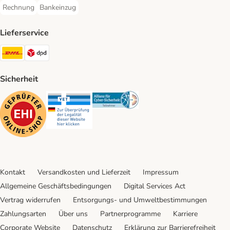
Rechnung
Bankeinzug
Rechnung Payment Method
Bankeinzug Payment Method
Lieferservice
DHL Shipping Method
DPD Shipping Method
Sicherheit
Security
Security
Security
Kontakt
Versandkosten und Lieferzeit
Impressum
Allgemeine Geschäftsbedingungen
Digital Services Act
Vertrag widerrufen
Entsorgungs- und Umweltbestimmungen
Zahlungsarten
Über uns
Partnerprogramme
Karriere
Corporate Website
Datenschutz
Erklärung zur Barrierefreiheit