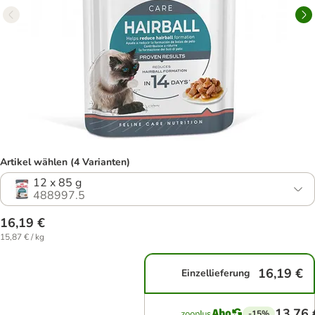
Artikel wählen (4 Varianten)
12 x 85 g
488997.5
16,19 €
15,87 € / kg
16,19 €
Einzellieferung
13,76 
-15%