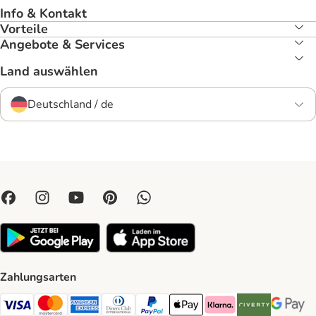
Info & Kontakt
Vorteile
Angebote & Services
Land auswählen
Deutschland / de
Zahlungsarten
Visa Payment Method
Mastercard Payment Method
American Express Payment Method
Diners Club Payment Method
PayPal Payment Method
Apple Pay Payment Method
Klarna Payment Method
Riverty Payment 
Google P