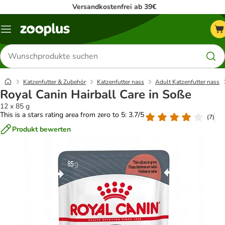
Versandkostenfrei ab 39€
Menü
Produkte
suchen
Katzenfutter & Zubehör
Katzenfutter nass
Adult Katzenfutter nass
Royal Canin Hairball Care in Soße
12 x 85 g
This is a stars rating area from zero to 5: 3.7/5
(
7
)
Produkt bewerten