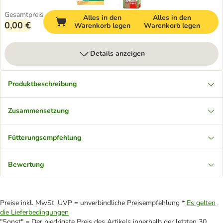
Gesamtpreis
Alles in den
Alles in den
0,00 €
Warenkorb legen
Warenkorb legen
Details anzeigen
Produktbeschreibung
Zusammensetzung
Fütterungsempfehlung
Bewertung
Preise inkl. MwSt. UVP = unverbindliche Preisempfehlung *
Es gelten
die Lieferbedingungen
"Sonst" = Der niedrigste Preis des Artikels innerhalb der letzten 30