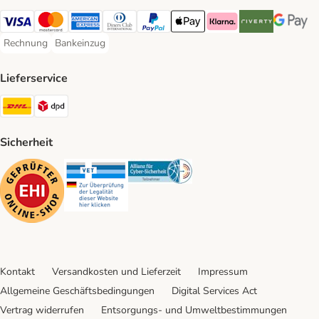
Visa Payment Method
Mastercard Payment Method
American Express Payment Method
Diners Club Payment Method
PayPal Payment Method
Apple Pay Payment Method
Klarna Payment Method
Riverty Payment 
Google P
Rechnung
Bankeinzug
Rechnung Payment Method
Bankeinzug Payment Method
Lieferservice
DHL Shipping Method
DPD Shipping Method
Sicherheit
Security
Security
Security
Kontakt
Versandkosten und Lieferzeit
Impressum
Allgemeine Geschäftsbedingungen
Digital Services Act
Vertrag widerrufen
Entsorgungs- und Umweltbestimmungen