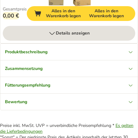
Gesamtpreis
Alles in den
Alles in den
0,00 €
Warenkorb legen
Warenkorb legen
Details anzeigen
Produktbeschreibung
Zusammensetzung
Fütterungsempfehlung
Bewertung
Preise inkl. MwSt. UVP = unverbindliche Preisempfehlung *
Es gelten
die Lieferbedingungen
"Sonst" = Der niedrigste Preis des Artikels innerhalb der letzten 30