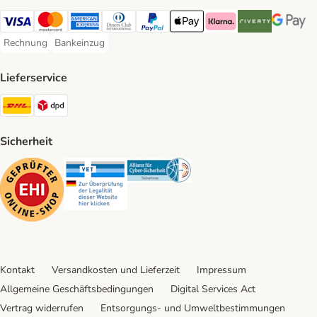
Visa Payment Method
Mastercard Payment Method
American Express Payment Method
Diners Club Payment Method
PayPal Payment Method
Apple Pay Payment Method
Klarna Payment Method
Riverty Payment 
Google P
Rechnung
Bankeinzug
Rechnung Payment Method
Bankeinzug Payment Method
Lieferservice
DHL Shipping Method
DPD Shipping Method
Sicherheit
Security
Security
Security
Kontakt
Versandkosten und Lieferzeit
Impressum
Allgemeine Geschäftsbedingungen
Digital Services Act
Vertrag widerrufen
Entsorgungs- und Umweltbestimmungen