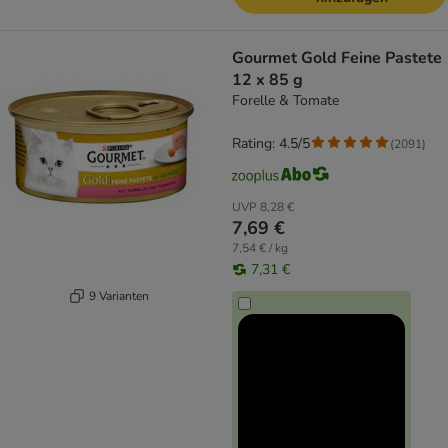
Gourmet Gold Feine Pastete
12 x 85 g
Forelle & Tomate
Rating: 4.5/5
(
2091
)
UVP
8,28 €
7,69 €
7,54 € / kg
7,31 €
9 Varianten