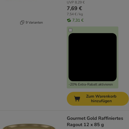
UVP
8,29 €
7,69 €
7,54 € / kg
7,31 €
9 Varianten
-20% Extra-Rabatt aktivieren
Zum Warenkorb
hinzufügen
Gourmet Gold Raffiniertes
Ragout 12 x 85 g