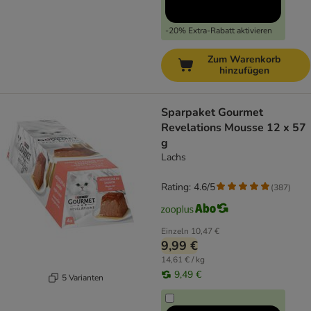
-20% Extra-Rabatt aktivieren
Zum Warenkorb
hinzufügen
Sparpaket Gourmet
Revelations Mousse 12 x 57
g
Lachs
Rating: 4.6/5
(
387
)
Einzeln
10,47 €
9,99 €
14,61 € / kg
9,49 €
5 Varianten