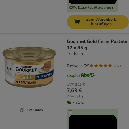
-20% Extra-Rabatt aktivieren
Zum Warenkorb
hinzufügen
Gourmet Gold Feine Pastete
12 x 85 g
Truthahn
Rating: 4.5/5
(
2091
)
UVP
8,28 €
7,69 €
7,54 € / kg
7,31 €
9 Varianten