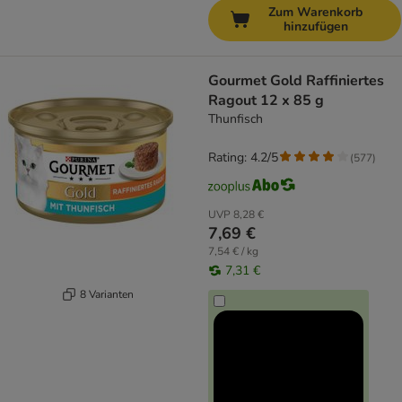
Zum Warenkorb
hinzufügen
Gourmet Gold Raffiniertes
Ragout 12 x 85 g
Thunfisch
Rating: 4.2/5
(
577
)
UVP
8,28 €
7,69 €
7,54 € / kg
7,31 €
8 Varianten