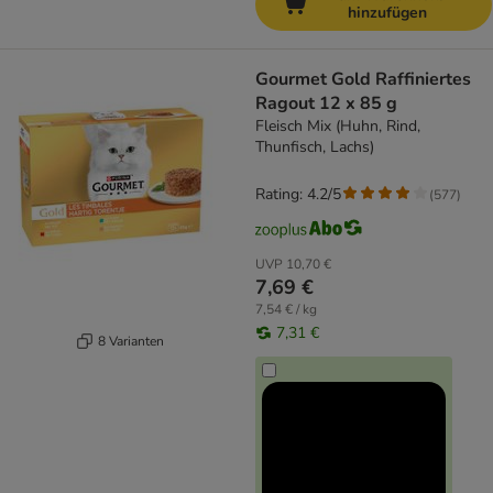
hinzufügen
Gourmet Gold Raffiniertes
Ragout 12 x 85 g
Fleisch Mix (Huhn, Rind,
Thunfisch, Lachs)
Rating: 4.2/5
(
577
)
UVP
10,70 €
7,69 €
7,54 € / kg
7,31 €
8 Varianten