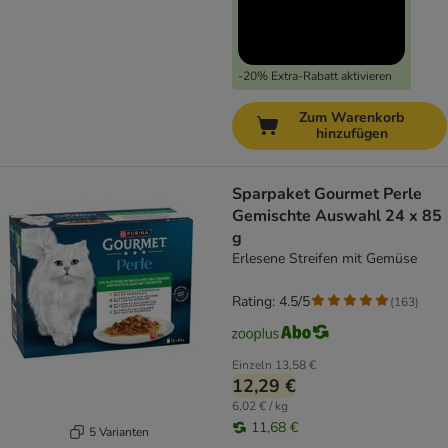
-20% Extra-Rabatt aktivieren
Zum Warenkorb
hinzufügen
Sparpaket Gourmet Perle
Gemischte Auswahl 24 x 85
g
Erlesene Streifen mit Gemüse
Rating: 4.5/5
(
163
)
Einzeln
13,58 €
12,29 €
6,02 € / kg
11,68 €
5 Varianten