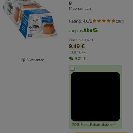
g
Meeresfisch
Rating: 4.6/5
(
387
)
Einzeln
10,47 €
9,49 €
13,87 € / kg
9,02 €
5 Varianten
-20% Extra-Rabatt aktivieren