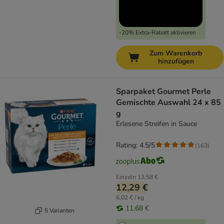
-20% Extra-Rabatt aktivieren
Zum Warenkorb
hinzufügen
Sparpaket Gourmet Perle
Gemischte Auswahl 24 x 85
g
Erlesene Streifen in Sauce
Rating: 4.5/5
(
163
)
Einzeln
13,58 €
12,29 €
6,02 € / kg
11,68 €
5 Varianten