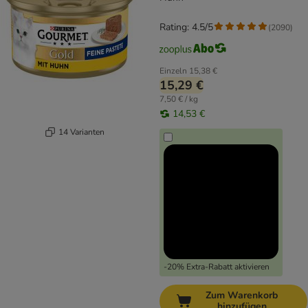
Rating: 4.5/5
(
2090
)
Einzeln
15,38 €
15,29 €
7,50 € / kg
14,53 €
14 Varianten
-20% Extra-Rabatt aktivieren
Zum Warenkorb
hinzufügen