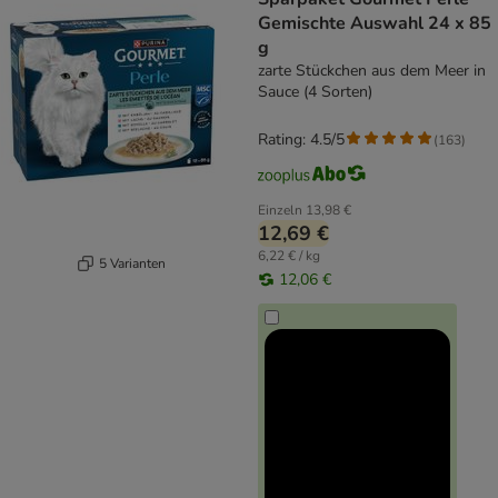
Gemischte Auswahl 24 x 85
g
zarte Stückchen aus dem Meer in
Sauce (4 Sorten)
Rating: 4.5/5
(
163
)
Einzeln
13,98 €
12,69 €
6,22 € / kg
5 Varianten
12,06 €