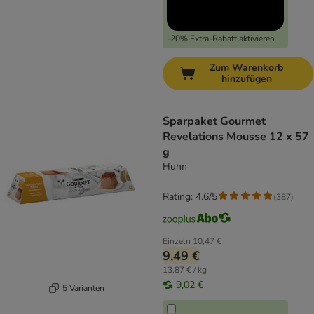
-20% Extra-Rabatt aktivieren
Zum Warenkorb
hinzufügen
Sparpaket Gourmet
Revelations Mousse 12 x 57
g
Huhn
Rating: 4.6/5
(
387
)
Einzeln
10,47 €
9,49 €
13,87 € / kg
9,02 €
5 Varianten