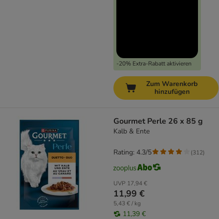
-20% Extra-Rabatt aktivieren
Zum Warenkorb
hinzufügen
Gourmet Perle 26 x 85 g
Kalb & Ente
Rating: 4.3/5
(
312
)
UVP
17,94 €
11,99 €
5,43 € / kg
11,39 €