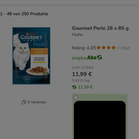
1 - 48 von 250 Produkte
product items have been changed
Gourmet Perle 26 x 85 g
Huhn
Rating: 4.3/5
(
312
)
UVP
17,94 €
11,99 €
5,43 € / kg
11,39 €
9 Varianten