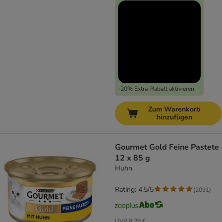
-20% Extra-Rabatt aktivieren
Zum Warenkorb
hinzufügen
Gourmet Gold Feine Pastete
12 x 85 g
Huhn
Rating: 4.5/5
(
2091
)
UVP
8,28 €