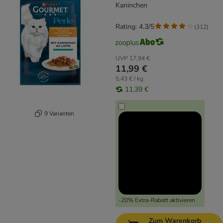
Kaninchen
Rating: 4.3/5
(
312
)
UVP
17,94 €
11,99 €
5,43 € / kg
11,39 €
9 Varianten
-20% Extra-Rabatt aktivieren
Zum Warenkorb