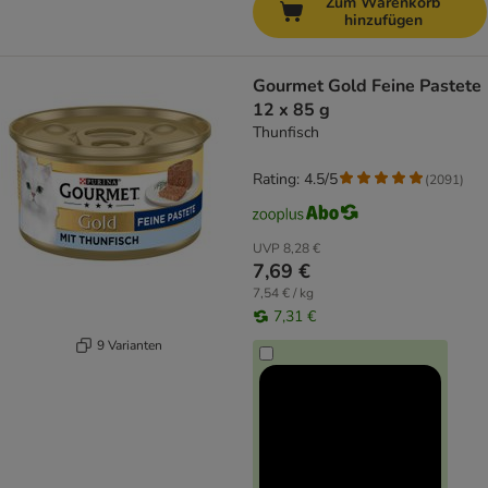
Zum Warenkorb
hinzufügen
Gourmet Gold Feine Pastete
12 x 85 g
Thunfisch
Rating: 4.5/5
(
2091
)
UVP
8,28 €
7,69 €
7,54 € / kg
7,31 €
9 Varianten