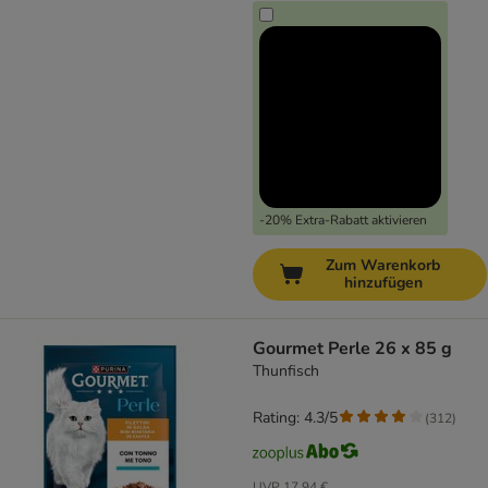
-20% Extra-Rabatt aktivieren
Zum Warenkorb
hinzufügen
Gourmet Perle 26 x 85 g
Thunfisch
Rating: 4.3/5
(
312
)
UVP
17,94 €