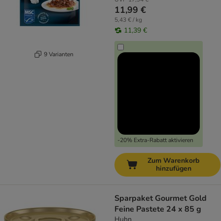
11,99 €
5,43 € / kg
11,39 €
9 Varianten
-20% Extra-Rabatt aktivieren
Zum Warenkorb
hinzufügen
Sparpaket Gourmet Gold
Feine Pastete 24 x 85 g
Huhn