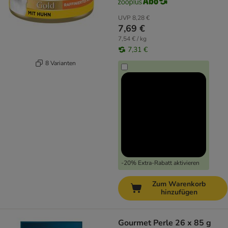
UVP
8,28 €
7,69 €
7,54 € / kg
7,31 €
8 Varianten
-20% Extra-Rabatt aktivieren
Zum Warenkorb
hinzufügen
Gourmet Perle 26 x 85 g