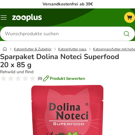
Versandkostenfrei ab 39€
Menü
Produkte
suchen
Katzenfutter & Zubehör
Katzenfutter nass
Katzennassfutter mit hoh
Sparpaket Dolina Noteci Superfood
20 x 85 g
Rehwild und Rind
Produkt bewerten
(
0
)