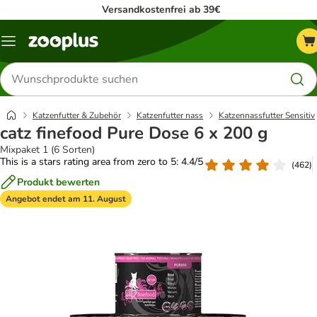
Versandkostenfrei ab 39€
Menü
Produkte
suchen
Katzenfutter & Zubehör
Katzenfutter nass
Katzennassfutter Sensitiv
catz finefood Pure Dose 6 x 200 g
Mixpaket 1 (6 Sorten)
This is a stars rating area from zero to 5: 4.4/5
(
462
)
Produkt bewerten
Angebot endet am 11. August