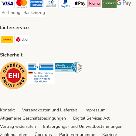
Visa Payment Method
Mastercard Payment Method
American Express Payment Method
Diners Club Payment Method
PayPal Payment Method
Apple Pay Payment Method
Klarna Payment Method
Riverty Payment 
Google P
Rechnung
Bankeinzug
Rechnung Payment Method
Bankeinzug Payment Method
Lieferservice
DHL Shipping Method
DPD Shipping Method
Sicherheit
Security
Security
Security
Kontakt
Versandkosten und Lieferzeit
Impressum
Allgemeine Geschäftsbedingungen
Digital Services Act
Vertrag widerrufen
Entsorgungs- und Umweltbestimmungen
Zahlungsarten
Über uns
Partnerprogramme
Karriere