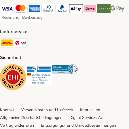
Visa Payment Method
Mastercard Payment Method
American Express Payment Method
Diners Club Payment Method
PayPal Payment Method
Apple Pay Payment Method
Klarna Payment Method
Riverty Payment 
Google P
Rechnung
Bankeinzug
Rechnung Payment Method
Bankeinzug Payment Method
Lieferservice
DHL Shipping Method
DPD Shipping Method
Sicherheit
Security
Security
Security
Kontakt
Versandkosten und Lieferzeit
Impressum
Allgemeine Geschäftsbedingungen
Digital Services Act
Vertrag widerrufen
Entsorgungs- und Umweltbestimmungen