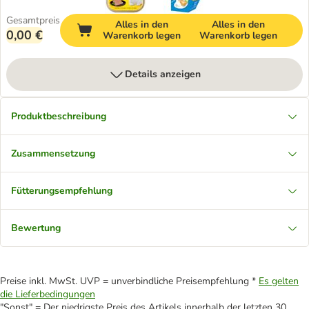
Gesamtpreis
Alles in den
Alles in den
0,00 €
Warenkorb legen
Warenkorb legen
Details anzeigen
Produktbeschreibung
Zusammensetzung
Fütterungsempfehlung
Bewertung
Preise inkl. MwSt. UVP = unverbindliche Preisempfehlung *
Es gelten
die Lieferbedingungen
"Sonst" = Der niedrigste Preis des Artikels innerhalb der letzten 30