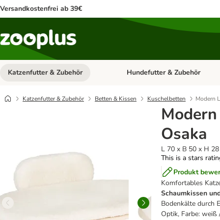
Versandkostenfrei ab 39€
Katzenfutter & Zubehör
Hundefutter & Zubehör
Kategorie-Menü öffnen: Katzenf
Katzenfutter & Zubehör
Betten & Kissen
Kuschelbetten
Modern L
Modern 
Osaka
L 70 x B 50 x H 2
This is a stars rati
Produkt bewe
Komfortables Katz
Schaumkissen und
Bodenkälte durch 
Optik, Farbe: weiß 