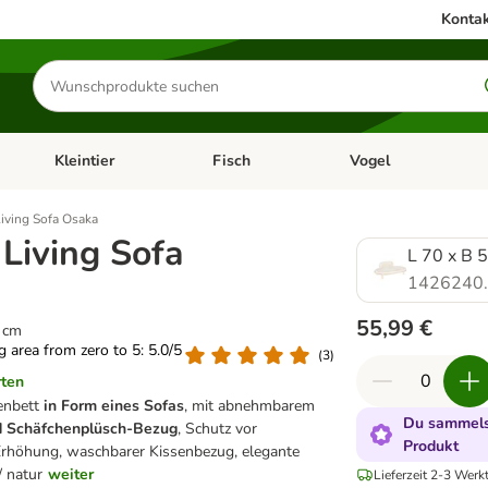
Kontak
Produkte
suchen
Kleintier
Fisch
Vogel
utter & Zubehör
Kategorie-Menü öffnen: Hundefutter & Zubehör
Kategorie-Menü öffnen: Kleintier
Kategorie-Menü öffnen
Ka
iving Sofa Osaka
Living Sofa
L 70 x B 
1426240
55,99 €
8 cm
ng area from zero to 5: 5.0/5
(
3
)
rten
enbett
in Form eines Sofas
, mit abnehmbarem
Du sammelst
 Schäfchenplüsch-Bezug
, Schutz vor
Produkt
Erhöhung, waschbarer Kissenbezug, elegante
/ natur
weiter
Lieferzeit 2-3 Werk