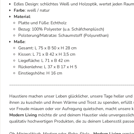
Edles Design: schlichtes Weiß und Holzoptik, wertet jeden Raum
Farbe
: weiß / natur
Material
:
Platte und Füße: Echtholz
Bezug: 100% Polyester (u.a. Schäfchenplüsch)
Polsterung/Matratze: Schaumstoff (Polyurethan)
Maße
:
Gesamt: L 75 x B 50 x H 28 cm
Kissen: L 71 x B 42 x H 3,5 cm
Liegefläche: L 71 x B 42 cm
Rückenlehne: L 37 x B 17 x H 5
Einstiegshöhe: H 16 cm
___________________________________________________________
Haustiere machen unser Leben glücklicher, unsere Tage heller und
ihnen zu kuscheln und ihnen Wärme und Trost zu spenden, erfüllt u
vor Freude miauen oder vor Aufregung quietschen, macht unsere k
Modern Living
möchte dir und deinem Haustier viele unvergessli
qualitativ hochwertigen Produkten, die zu deinem Lebensstil passe
Ob
Minimalitisch
,
Modern
oder
Boho-Style
–
Modern Living
ermögl