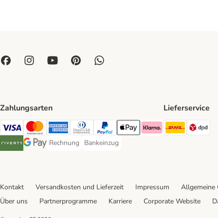
Zahlungsarten
Lieferservice
DHL Ship
DP
Visa Payment Method
Mastercard Payment Method
American Express Payment Method
Diners Club Payment Method
PayPal Payment Method
Apple Pay Payment Method
Klarna Payment Method
Rechnung
Bankeinzug
Rechnung Payment Method
Bankeinzug Payment Method
Riverty Payment Method
Google Pay Payment Method
Kontakt
Versandkosten und Lieferzeit
Impressum
Allgemeine
Über uns
Partnerprogramme
Karriere
Corporate Website
D