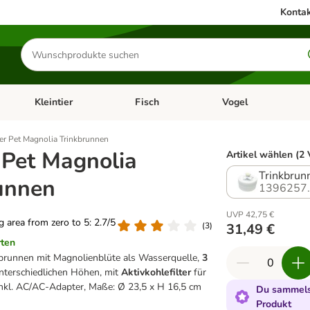
Kontak
Produkte
suchen
Kleintier
Fisch
Vogel
utter & Zubehör
Kategorie-Menü öffnen: Hundefutter & Zubehör
Kategorie-Menü öffnen: Kleintier
Kategorie-Menü öffnen
Ka
er Pet Magnolia Trinkbrunnen
 Pet Magnolia
Artikel wählen (2 
Trinkbrun
unnen
1396257
UVP 42,75 €
ng area from zero to 5: 2.7/5
(
3
)
31,49 €
rten
brunnen mit Magnolienblüte als Wasserquelle,
3
nterschiedlichen Höhen, mit
Aktivkohlefilter
für
nkl. AC/AC-Adapter, Maße: Ø 23,5 x H 16,5 cm
Du sammelst
Produkt