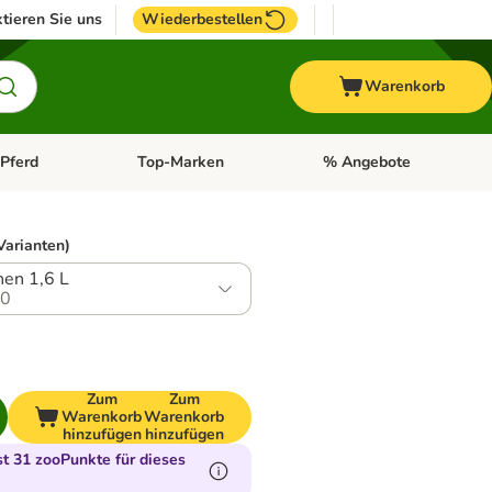
tieren Sie uns
Wiederbestellen
Warenkorb
Pferd
Top-Marken
% Angebote
: Fisch
tegorie-Menü öffnen: Vogel
Kategorie-Menü öffnen: Pferd
Kategorie-Menü öffnen: T
Varianten)
nen 1,6 L
.0
Zum
Zum
Warenkorb
Warenkorb
hinzufügen
hinzufügen
 31 zooPunkte für dieses