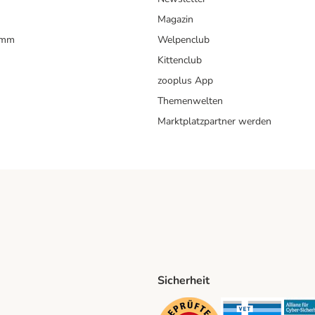
Magazin
amm
Welpenclub
Kittenclub
zooplus App
Themenwelten
Marktplatzpartner werden
Sicherheit
ping Method
D Shipping Method
Security
Securit