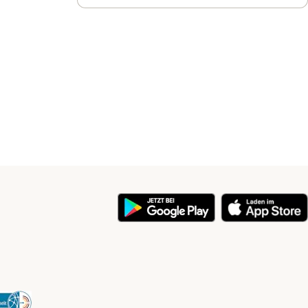
y
Security