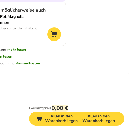
 möglicherweise auch
 Pet Magnolia
unnen
lieskohlefilter (3 Stück)
tage.
mehr lesen
r lesen
.
ggf. zzgl.
Versandkosten
0,00 €
Gesamtpreis
Alles in den
Alles in den
Warenkorb legen
Warenkorb legen