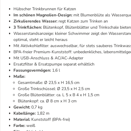
Hübscher Trinkbrunnen für Katzen
Im schönen Magnolien-Design:
mit Blumenblüte als Wasserquel
Zirkulierendes Wasser:
regt Katzen zum Trinken an
3 Trinkflächen:
Blütenkopf, Blütenblätter und Trinkschale biete
Wasserstandsanzeige: kleiner Schwimmer zeigt den Wasserstand; 
optimal, steht er leicht heraus
Mit Aktivkohlefilter: auswechselbar, für stets sauberes Trinkwas
BPA-freier Premium-Kunststoff: unbedenkliches, lebensmittelge
Mit USB-Anschluss & AC/AC-Adapter
Ersatzfilter & Ersatzpumpe separat erhältlich
Fassungsvermögen:
1,6 l
Maße:
Gesamtmaße: Ø 23,5 x H 16,5 cm
Große Trinkschüssel: Ø 23,5 x H 2,5 cm
Große Blütenblätter: ca. L 5 x B 4 x H 1,5 cm
Blütenkopf: ca. Ø 8 cm x H 3 cm
Gewicht:
0,7 kg
Kabellänge:
1,82 m
Material:
Kunststoff (BPA-frei)
Farbe:
weiß