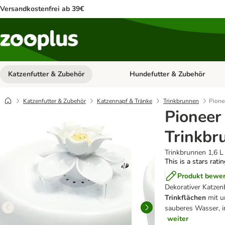
Versandkostenfrei ab 39€
Katzenfutter & Zubehör
Hundefutter & Zubehör
Kategorie-Menü öffnen: Katzenf
Katzenfutter & Zubehör
Katzennapf & Tränke
Trinkbrunnen
Pione
Pioneer
Trinkbr
Trinkbrunnen 1,6 L
This is a stars rati
Produkt bewe
Dekorativer Katzen
Trinkflächen
mit u
sauberes Wasser, i
weiter