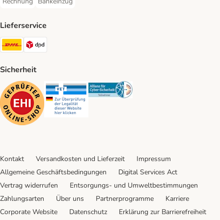
Rechnung
Bankeinzug
Rechnung Payment Method
Bankeinzug Payment Method
Lieferservice
DHL Shipping Method
DPD Shipping Method
Sicherheit
Security
Security
Security
Kontakt
Versandkosten und Lieferzeit
Impressum
Allgemeine Geschäftsbedingungen
Digital Services Act
Vertrag widerrufen
Entsorgungs- und Umweltbestimmungen
Zahlungsarten
Über uns
Partnerprogramme
Karriere
Corporate Website
Datenschutz
Erklärung zur Barrierefreiheit