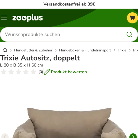
Versandkostenfrei ab 39€
Menü
Produkte
suchen
Hundefutter & Zubehör
Hundeboxen & Hundetransport
Trixie
Tri
Trixie Autositz, doppelt
L 80 x B 35 x H 60 cm
Produkt bewerten
(
0
)