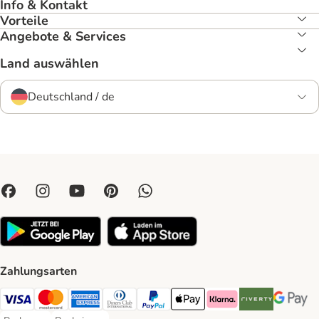
Info & Kontakt
Vorteile
Angebote & Services
Land auswählen
Deutschland / de
Zahlungsarten
Visa Payment Method
Mastercard Payment Method
American Express Payment Method
Diners Club Payment Method
PayPal Payment Method
Apple Pay Payment Method
Klarna Payment Method
Riverty Payment 
Google P