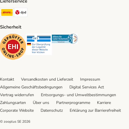
Lieferservice
DHL Shipping Method
DPD Shipping Method
Sicherheit
Security
Security
Security
Kontakt
Versandkosten und Lieferzeit
Impressum
Allgemeine Geschäftsbedingungen
Digital Services Act
Vertrag widerrufen
Entsorgungs- und Umweltbestimmungen
Zahlungsarten
Über uns
Partnerprogramme
Karriere
Corporate Website
Datenschutz
Erklärung zur Barrierefreiheit
© zooplus SE
2026