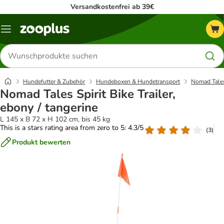
Versandkostenfrei ab 39€
Menü
Produkte
suchen
Hundefutter & Zubehör
Hundeboxen & Hundetransport
Nomad Tale
Nomad Tales Spirit Bike Trailer,
ebony / tangerine
L 145 x B 72 x H 102 cm, bis 45 kg
This is a stars rating area from zero to 5: 4.3/5
(
3
)
Produkt bewerten