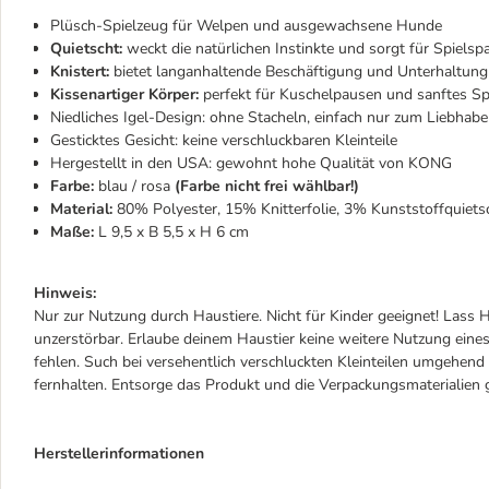
Plüsch-Spielzeug für Welpen und ausgewachsene Hunde
Quietscht:
weckt die natürlichen Instinkte und sorgt für Spielsp
Knistert:
bietet langanhaltende Beschäftigung und Unterhaltung
Kissenartiger Körper:
perfekt für Kuschelpausen und sanftes Sp
Niedliches Igel-Design: ohne Stacheln, einfach nur zum Liebhab
Gesticktes Gesicht: keine verschluckbaren Kleinteile
Hergestellt in den USA: gewohnt hohe Qualität von KONG
Farbe:
blau / rosa
(Farbe nicht frei wählbar!)
Material:
80% Polyester, 15% Knitterfolie, 3% Kunststoffquiets
Maße:
L 9,5 x B 5,5 x H 6 cm
Hinweis:
Nur zur Nutzung durch Haustiere. Nicht für Kinder geeignet! Lass H
unzerstörbar. Erlaube deinem Haustier keine weitere Nutzung eines
fehlen. Such bei versehentlich verschluckten Kleinteilen umgehen
fernhalten. Entsorge das Produkt und die Verpackungsmaterialie
Herstellerinformationen