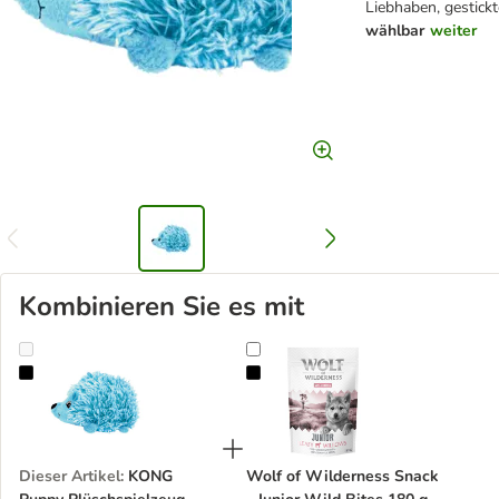
Liebhaben, gestickt
wählbar
weiter
Kombinieren Sie es mit
KONG Puppy Plüschspielzeug HedgeHug
Wolf of Wilderness Snack - Junior
Dieser Artikel
:
KONG
Wolf of Wilderness Snack