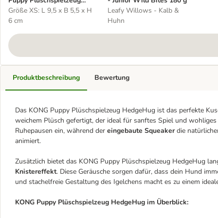
Puppy Plüschspielzeug
- Junior Wild Bites 180 g
HedgeHug
Größe XS: L 9,5 x B 5,5 x H
Leafy Willows - Kalb &
6 cm
Huhn
Produktbeschreibung
Bewertung
Das KONG Puppy Plüschspielzeug HedgeHug ist das perfekte Kuschelt
weichem Plüsch gefertigt, der ideal für sanftes Spiel und wohliges
Ruhepausen ein, während der
eingebaute Squeaker
die natürlich
animiert.
Zusätzlich bietet das KONG Puppy Plüschspielzeug HedgeHug lan
Knistereffekt
. Diese Geräusche sorgen dafür, dass dein Hund imme
und stachelfreie Gestaltung des Igelchens macht es zu einem ideale
KONG Puppy Plüschspielzeug HedgeHug im Überblick: