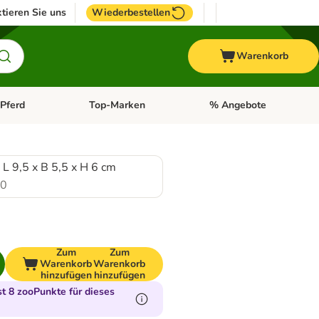
tieren Sie uns
Wiederbestellen
Warenkorb
Pferd
Top-Marken
% Angebote
: Fisch
tegorie-Menü öffnen: Vogel
Kategorie-Menü öffnen: Pferd
Kategorie-Menü öffnen: T
 L 9,5 x B 5,5 x H 6 cm
.0
Zum
Zum
Warenkorb
Warenkorb
hinzufügen
hinzufügen
 8 zooPunkte für dieses