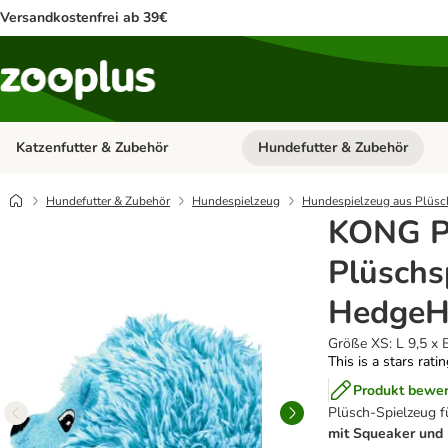
Versandkostenfrei ab 39€
Katzenfutter & Zubehör
Hundefutter & Zubehör
Kategorie-Menü öffnen: Katzenf
Hundefutter & Zubehör
Hundespielzeug
Hundespielzeug aus Plüsc
KONG P
Plüschs
Hedge
Größe XS: L 9,5 x 
This is a stars rati
Produkt bewe
Plüsch-Spielzeug f
mit Squeaker und 