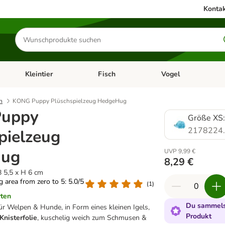
Kontak
Produkte
suchen
Kleintier
Fisch
Vogel
utter & Zubehör
Kategorie-Menü öffnen: Hundefutter & Zubehör
Kategorie-Menü öffnen: Kleintier
Kategorie-Menü öffnen
Ka
h
KONG Puppy Plüschspielzeug HedgeHug
uppy
Größe XS:
2178224
pielzeug
Hug
UVP 9,99 €
8,29 €
B 5,5 x H 6 cm
ng area from zero to 5: 5.0/5
(
1
)
rten
Du sammelst
ür Welpen & Hunde, in Form eines kleinen Igels,
Produkt
Knisterfolie
, kuschelig weich zum Schmusen &