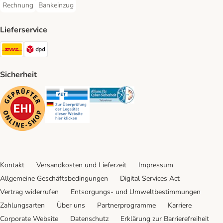
Rechnung
Bankeinzug
Rechnung Payment Method
Bankeinzug Payment Method
Lieferservice
DHL Shipping Method
DPD Shipping Method
Sicherheit
Security
Security
Security
Kontakt
Versandkosten und Lieferzeit
Impressum
Allgemeine Geschäftsbedingungen
Digital Services Act
Vertrag widerrufen
Entsorgungs- und Umweltbestimmungen
Zahlungsarten
Über uns
Partnerprogramme
Karriere
Corporate Website
Datenschutz
Erklärung zur Barrierefreiheit