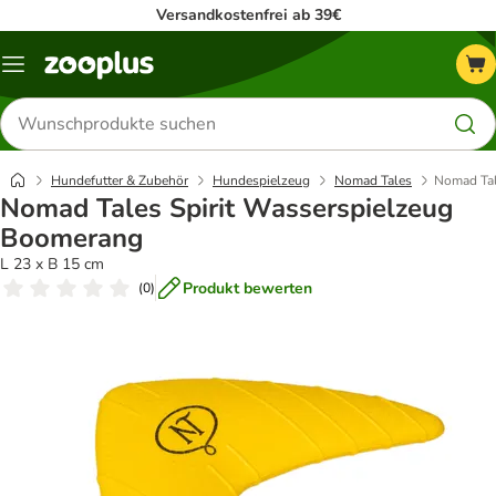
Versandkostenfrei ab 39€
Menü
Produkte
suchen
Hundefutter & Zubehör
Hundespielzeug
Nomad Tales
Nomad Tal
Nomad Tales Spirit Wasserspielzeug
Boomerang
L 23 x B 15 cm
Produkt bewerten
(
0
)