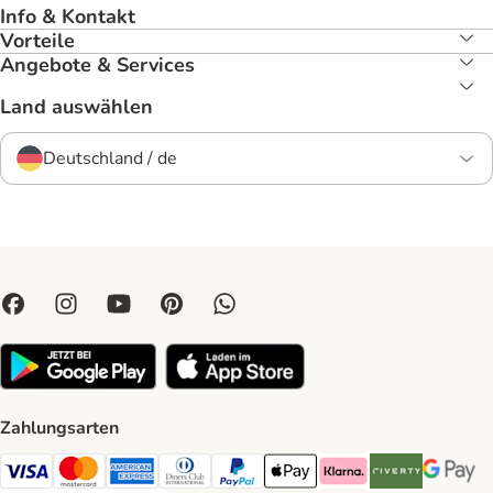
Info & Kontakt
Vorteile
Angebote & Services
Land auswählen
Deutschland / de
Zahlungsarten
Visa Payment Method
Mastercard Payment Method
American Express Payment Method
Diners Club Payment Method
PayPal Payment Method
Apple Pay Payment Method
Klarna Payment Method
Riverty Payment 
Google P