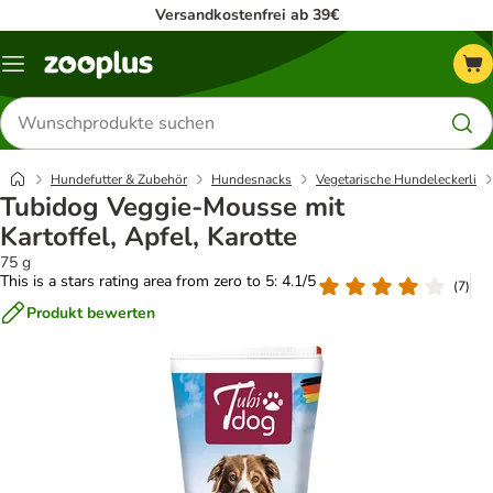
Versandkostenfrei ab 39€
Menü
Produkte
suchen
Hundefutter & Zubehör
Hundesnacks
Vegetarische Hundeleckerli
Tubidog Veggie-Mousse mit
Kartoffel, Apfel, Karotte
75 g
This is a stars rating area from zero to 5: 4.1/5
(
7
)
Produkt bewerten