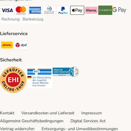
Visa Payment Method
Mastercard Payment Method
American Express Payment Method
Diners Club Payment Method
PayPal Payment Method
Apple Pay Payment Method
Klarna Payment Method
Riverty Payment 
Google P
Rechnung
Bankeinzug
Rechnung Payment Method
Bankeinzug Payment Method
Lieferservice
DHL Shipping Method
DPD Shipping Method
Sicherheit
Security
Security
Security
Kontakt
Versandkosten und Lieferzeit
Impressum
Allgemeine Geschäftsbedingungen
Digital Services Act
Vertrag widerrufen
Entsorgungs- und Umweltbestimmungen