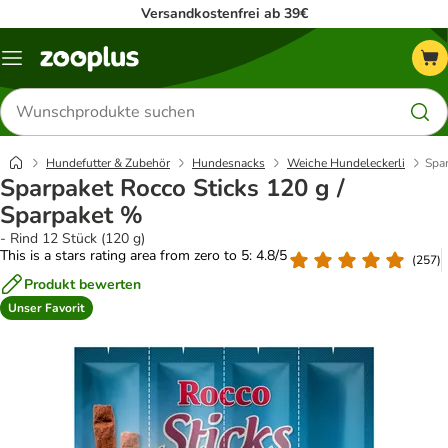
Versandkostenfrei ab 39€
Menü
Produkte
suchen
Hundefutter & Zubehör
Hundesnacks
Weiche Hundeleckerli
Spar
Sparpaket Rocco Sticks 120 g /
Sparpaket %
- Rind 12 Stück (120 g)
This is a stars rating area from zero to 5: 4.8/5
(
257
)
Produkt bewerten
Unser Favorit